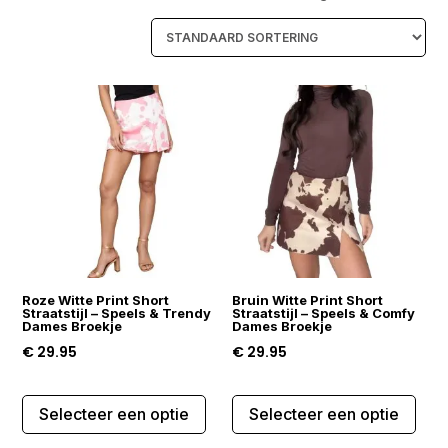
Roze Witte Print Short
Bruin Witte Print Short
Straatstijl – Speels & Trendy
Straatstijl – Speels & Comfy
Dames Broekje
Dames Broekje
€
29.95
€
29.95
Dit
Dit
Selecteer een optie
Selecteer een optie
product
prod
heeft
heef