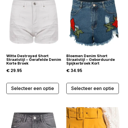
Deze
Dez
optie
opti
kan
kan
gekozen
gek
worden
wor
op
op
de
de
Witte Destroyed Short
Bloemen Denim Short
productpagina
prod
Straatstijl – Gerafelde Denim
Straatstijl – Geborduurde
Korte Broek
Spijkerbroek Kort
€
29.95
€
34.95
Dit
Dit
Selecteer een optie
Selecteer een optie
product
prod
heeft
heef
meerdere
mee
variaties.
varia
Deze
Dez
optie
opti