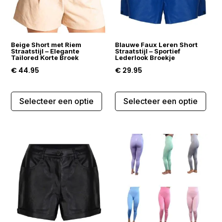
wor
worden
op
op
de
de
prod
Beige Short met Riem
Blauwe Faux Leren Short
productpagina
Straatstijl – Elegante
Straatstijl – Sportief
Tailored Korte Broek
Lederlook Broekje
€
44.95
€
29.95
Dit
Dit
Selecteer een optie
Selecteer een optie
product
prod
heeft
heef
meerdere
mee
variaties.
varia
Deze
Dez
optie
opti
kan
kan
gekozen
gek
worden
wor
op
op