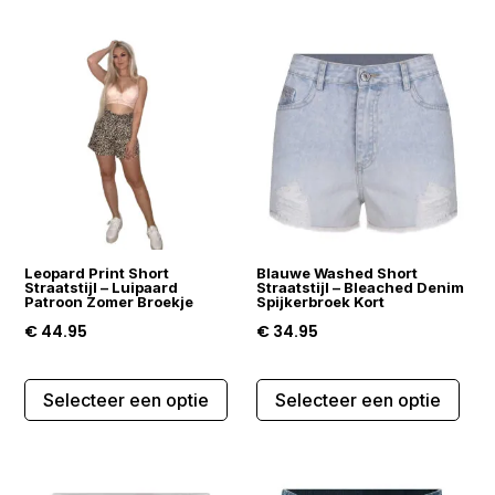
meerdere
mee
variaties.
varia
Deze
Dez
optie
opti
kan
kan
gekozen
gek
worden
wor
op
op
de
de
Leopard Print Short
Blauwe Washed Short
productpagina
prod
Straatstijl – Luipaard
Straatstijl – Bleached Denim
Patroon Zomer Broekje
Spijkerbroek Kort
€
44.95
€
34.95
Dit
Dit
Selecteer een optie
Selecteer een optie
product
prod
heeft
heef
meerdere
mee
variaties.
varia