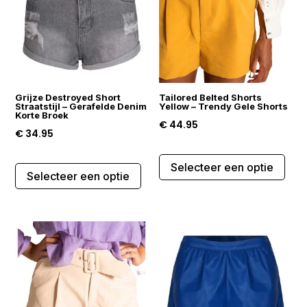
kan
kan
gekozen
gek
worden
wor
op
op
de
de
Grijze Destroyed Short
Tailored Belted Shorts
productpagina
prod
Straatstijl – Gerafelde Denim
Yellow – Trendy Gele Shorts
Korte Broek
€
44.95
€
34.95
Dit
Dit
Selecteer een optie
prod
Selecteer een optie
product
heef
heeft
mee
meerdere
varia
variaties.
Dez
Deze
opti
optie
kan
kan
gek
gekozen