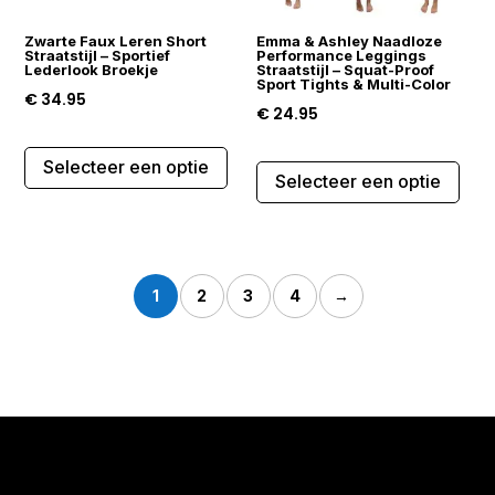
de
de
Zwarte Faux Leren Short
Emma & Ashley Naadloze
productpagina
prod
Straatstijl – Sportief
Performance Leggings
Lederlook Broekje
Straatstijl – Squat-Proof
Sport Tights & Multi-Color
€
34.95
€
24.95
Dit
Dit
Selecteer een optie
product
Selecteer een optie
prod
heeft
heef
meerdere
mee
variaties.
varia
Deze
1
2
3
4
→
Dez
optie
opti
kan
kan
gekozen
gek
worden
wor
op
op
de
de
productpagina