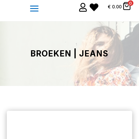
0


€
0.00
BROEKEN | JEANS