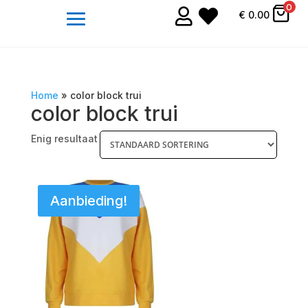
0


€
0.00
Home
»
color block trui
color block trui
Enig resultaat
Aanbieding!