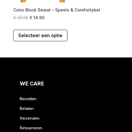
Color Block Sweat – Speels & Comfortabel
Oorspronkelijke
Huidige
€
29.95
€
14.95
prijs
prijs
Dit
was:
is:
Selecteer een optie
product
€ 29.95.
€ 14.95.
heeft
meerdere
variaties.
Deze
optie
kan
gekozen
WE CARE
worden
op
Bestellen
de
Betalen
productpagina
Verzenden
Retourneren