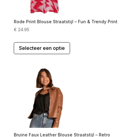
Rode Print Blouse Straatstijl – Fun & Trendy Print
€
24.95
Dit
Selecteer een optie
product
heeft
meerdere
variaties.
Deze
optie
kan
gekozen
worden
op
de
productpagina
Bruine Faux Leather Blouse Straatstijl – Retro