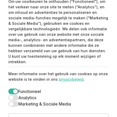
Om uw voorkeuren te onthouden (“Functioneel”), om
het verkeer naar onze site te meten (“Analytics”), en
om inhoud en advertenties te personaliseren en
sociale media-functies mogelijk te maken (“Marketing
& Sociale Media”), gebruiken we cookies en
vergelijkbare technologieën. We delen ook informatie
over uw gebruik van onze website met onze sociale
media-, analytics- en advertentiepartners, die deze
kunnen combineren met andere informatie die ze
Claim mijn 15%
hebben verzameld van uw gebruik van hun diensten.
korting ⚡️
U kunt uw toestemming op elk moment wijzigen of
intrekken.
Meld je aan en ontvang 15% korting op je
Meer informatie over het gebruik van cookies op onze
eerste aankoop.
website is te vinden in ons
privacybeleid
.
Functioneel
Analytics
Marketing & Sociale Media