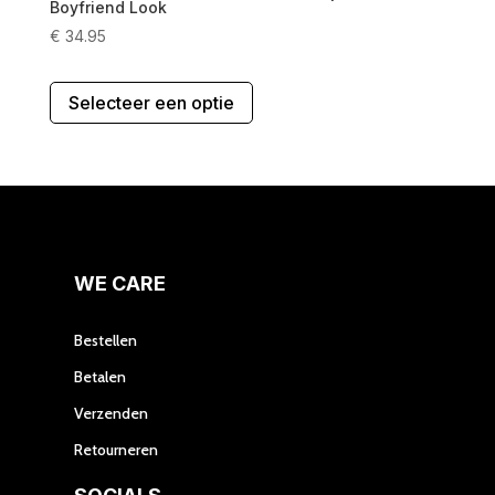
Boyfriend Look
€
34.95
Dit
Selecteer een optie
product
heeft
meerdere
variaties.
Deze
optie
kan
gekozen
WE CARE
worden
op
Bestellen
de
Betalen
productpagina
Verzenden
Retourneren