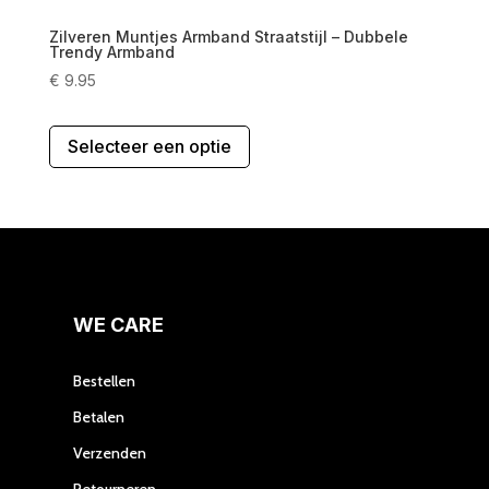
Zilveren Muntjes Armband Straatstijl – Dubbele
Trendy Armband
€
9.95
Dit
Selecteer een optie
product
heeft
meerdere
variaties.
Deze
optie
kan
gekozen
WE CARE
worden
op
Bestellen
de
Betalen
productpagina
Verzenden
Retourneren