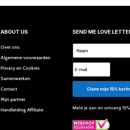
optie
kan
gekozen
worden
ABOUT US
SEND ME LOVE LETTE
op
de
productpagina
Over ons
Algemene voorwaarden
Privacy en Cookies
Samenwerken
Contact
Claim mijn 15% kortin
Mijn partner
Meld je aan en ontvang 15% 
Handleiding Affiliate