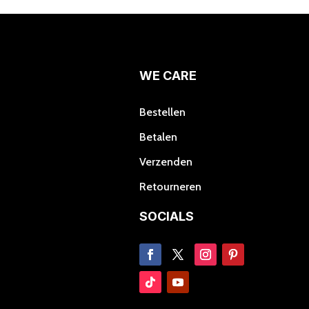
Deze
optie
kan
gekozen
worden
WE CARE
op
de
Bestellen
productpagina
Betalen
Verzenden
Retourneren
SOCIALS