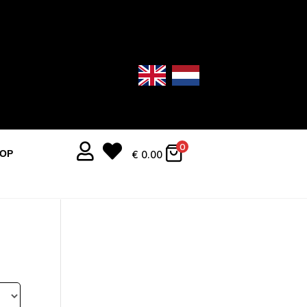


0
OOP
€
0.00