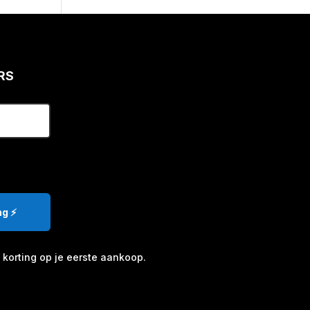
RS
g ⚡️
korting op je eerste aankoop.