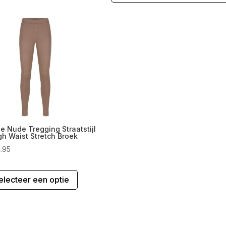
e Nude Tregging Straatstijl
gh Waist Stretch Broek
.95
Dit
electeer een optie
product
heeft
meerdere
variaties.
Deze