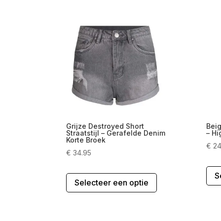
Grijze Destroyed Short
Beig
Straatstijl – Gerafelde Denim
– Hi
Korte Broek
€
24
€
34.95
Dit
S
Selecteer een optie
product
heeft
meerdere
variaties.