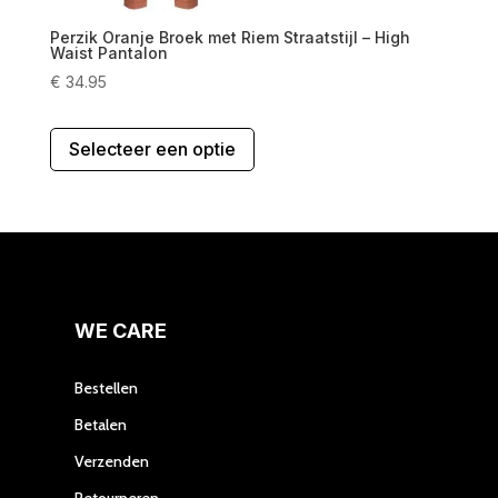
Perzik Oranje Broek met Riem Straatstijl – High
Waist Pantalon
€
34.95
Dit
Selecteer een optie
product
heeft
meerdere
variaties.
Deze
optie
kan
gekozen
WE CARE
worden
op
Bestellen
de
Betalen
productpagina
Verzenden
Retourneren