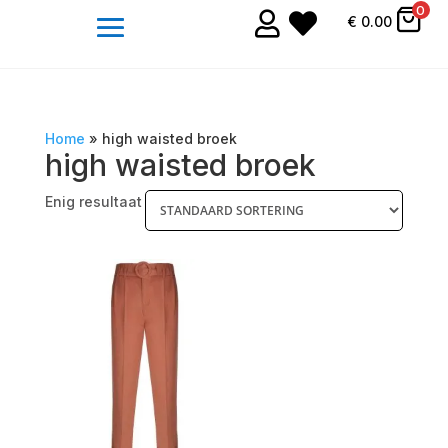
0


€
0.00
Home
»
high waisted broek
high waisted broek
Enig resultaat