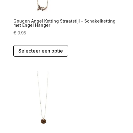
Gouden Angel Ketting Straatstijl – Schakelketting
met Engel Hanger
€
9.95
Dit
Selecteer een optie
product
heeft
meerdere
variaties.
Deze
optie
kan
gekozen
worden
op
de
productpagina