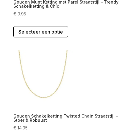
Gouden Munt Ketting met Parel Straatstijl – Trendy
Schakelketting & Chic
€
9.95
Dit
Selecteer een optie
product
heeft
meerdere
variaties.
Deze
optie
kan
gekozen
worden
op
de
productpagina
Gouden Schakelketting Twisted Chain Straatstijl –
Stoer & Robuust
€
14.95