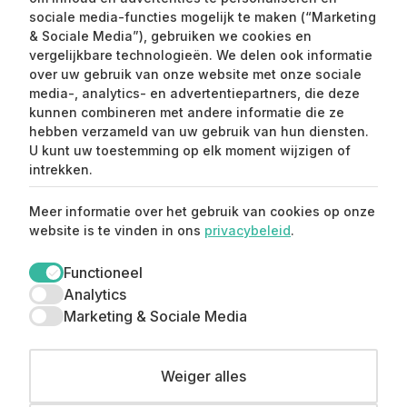
sociale media-functies mogelijk te maken (“Marketing
& Sociale Media”), gebruiken we cookies en
vergelijkbare technologieën. We delen ook informatie
over uw gebruik van onze website met onze sociale
media-, analytics- en advertentiepartners, die deze
kunnen combineren met andere informatie die ze
Claim mijn 15%
hebben verzameld van uw gebruik van hun diensten.
korting ⚡️
U kunt uw toestemming op elk moment wijzigen of
intrekken.
Meld je aan en ontvang 15% korting op je
Meer informatie over het gebruik van cookies op onze
eerste aankoop.
website is te vinden in ons
privacybeleid
.
Functioneel
Analytics
Marketing & Sociale Media
© Copyright 2026 Straatstijl. All Rights Reserved.
Weiger alles