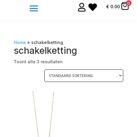
0


€
0.00
Home
»
schakelketting
schakelketting
Toont alle 3 resultaten