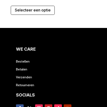
Dit
Selecteer een optie
product
heeft
meerdere
variaties.
Deze
optie
kan
gekozen
WE CARE
worden
op
Bestellen
de
Betalen
productpagina
Verzenden
Retourneren
SOCIALS