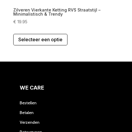
Zilveren Vierkante Ketting RVS Straatstijl –
Minimalistisch & Trendy
€
19.95
Dit
Selecteer een optie
product
heeft
meerdere
variaties.
Deze
optie
kan
gekozen
WE CARE
worden
op
Bestellen
de
Betalen
productpagina
Verzenden
Retourneren