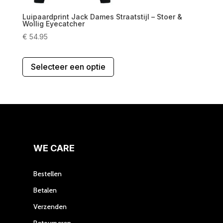
Luipaardprint Jack Dames Straatstijl – Stoer &
Wollig Eyecatcher
€
54.95
Dit
Selecteer een optie
product
heeft
meerdere
variaties.
Deze
optie
kan
gekozen
WE CARE
worden
op
Bestellen
de
Betalen
productpagina
Verzenden
Retourneren