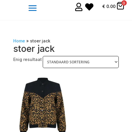
0


€
0.00
Home
»
stoer jack
stoer jack
Enig resultaat