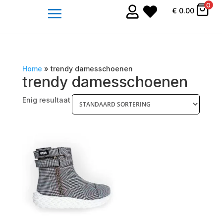
0


€
0.00
Home
»
trendy damesschoenen
trendy damesschoenen
Enig resultaat