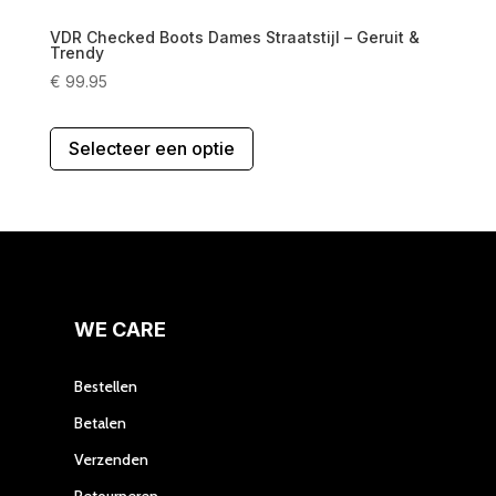
VDR Checked Boots Dames Straatstijl – Geruit &
Trendy
€
99.95
Dit
Selecteer een optie
product
heeft
meerdere
variaties.
Deze
optie
kan
gekozen
WE CARE
worden
op
Bestellen
de
Betalen
productpagina
Verzenden
Retourneren