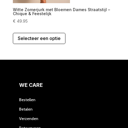
Witte Zomerjurk met Bloemen Dames Straatstijl –
Chique & Feestelijk
€
49.95
Dit
Selecteer een optie
product
heeft
meerdere
variaties.
Deze
optie
kan
gekozen
WE CARE
worden
op
Bestellen
de
Betalen
productpagina
Verzenden
Retourneren