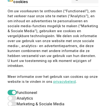
cookies
SEND ME LOVE LETTERS
Om uw voorkeuren te onthouden (“Functioneel”), om
het verkeer naar onze site te meten (“Analytics”), en
om inhoud en advertenties te personaliseren en
sociale media-functies mogelijk te maken (“Marketing
& Sociale Media”), gebruiken we cookies en
vergelijkbare technologieën. We delen ook informatie
over uw gebruik van onze website met onze sociale
media-, analytics- en advertentiepartners, die deze
kunnen combineren met andere informatie die ze
Claim mijn 15%
hebben verzameld van uw gebruik van hun diensten.
korting ⚡️
U kunt uw toestemming op elk moment wijzigen of
intrekken.
Meld je aan en ontvang 15% korting op je
Meer informatie over het gebruik van cookies op onze
eerste aankoop.
website is te vinden in ons
privacybeleid
.
Functioneel
Analytics
Marketing & Sociale Media