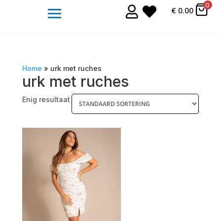
0


€
0.00
Home
»
urk met ruches
urk met ruches
Enig resultaat