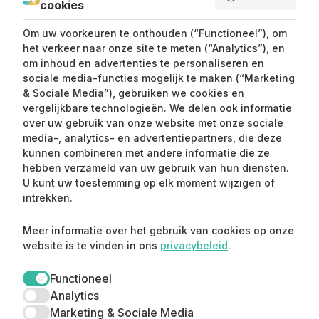
cookies
SEND ME LOVE LETTERS
Om uw voorkeuren te onthouden (“Functioneel”), om
het verkeer naar onze site te meten (“Analytics”), en
om inhoud en advertenties te personaliseren en
sociale media-functies mogelijk te maken (“Marketing
& Sociale Media”), gebruiken we cookies en
vergelijkbare technologieën. We delen ook informatie
over uw gebruik van onze website met onze sociale
media-, analytics- en advertentiepartners, die deze
kunnen combineren met andere informatie die ze
Claim mijn 15%
hebben verzameld van uw gebruik van hun diensten.
korting ⚡️
U kunt uw toestemming op elk moment wijzigen of
intrekken.
Meld je aan en ontvang 15% korting op je
Meer informatie over het gebruik van cookies op onze
eerste aankoop.
website is te vinden in ons
privacybeleid
.
Functioneel
Analytics
Marketing & Sociale Media