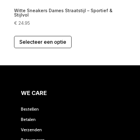
Witte Sneakers Dames Straatstijl – Sportief &
Stijlvol
€
24.95
Dit
Selecteer een optie
product
heeft
meerdere
variaties.
Deze
optie
kan
gekozen
WE CARE
worden
op
Bestellen
de
Betalen
productpagina
Verzenden
Retourneren