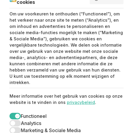
cookies
SEND ME LOVE LETTERS
Om uw voorkeuren te onthouden (“Functioneel”), om
het verkeer naar onze site te meten (“Analytics”), en
om inhoud en advertenties te personaliseren en
sociale media-functies mogelijk te maken (“Marketing
& Sociale Media”), gebruiken we cookies en
vergelijkbare technologieën. We delen ook informatie
over uw gebruik van onze website met onze sociale
media-, analytics- en advertentiepartners, die deze
kunnen combineren met andere informatie die ze
Claim mijn 15%
hebben verzameld van uw gebruik van hun diensten.
korting ⚡️
U kunt uw toestemming op elk moment wijzigen of
intrekken.
Meld je aan en ontvang 15% korting op je
Meer informatie over het gebruik van cookies op onze
eerste aankoop.
website is te vinden in ons
privacybeleid
.
Functioneel
Analytics
Marketing & Sociale Media