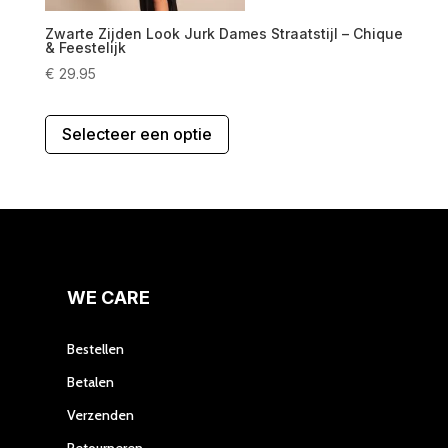
Zwarte Zijden Look Jurk Dames Straatstijl – Chique
& Feestelijk
€
29.95
Dit
Selecteer een optie
product
heeft
meerdere
variaties.
Deze
optie
kan
gekozen
WE CARE
worden
op
Bestellen
de
Betalen
productpagina
Verzenden
Retourneren