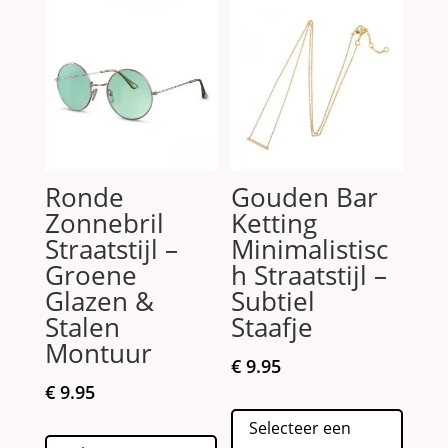
Ronde
Gouden Bar
Zonnebril
Ketting
Straatstijl –
Minimalistisc
Groene
h Straatstijl –
Glazen &
Subtiel
Stalen
Staafje
Montuur
€
9.95
€
9.95
Dit
Selecteer een
Dit
produc