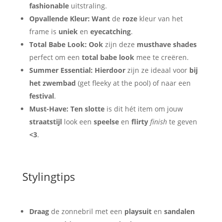
fashionable
uitstraling.
Opvallende Kleur:
Want
de
roze
kleur van het
frame is
uniek
en
eyecatching
.
Total Babe Look:
Ook
zijn deze
musthave shades
perfect om een
total babe look
mee te creëren.
Summer Essential:
Hierdoor
zijn ze ideaal voor
bij
het zwembad
(get fleeky at the pool) of naar een
festival
.
Must-Have:
Ten slotte
is dit hét item om jouw
straatstijl
look een
speelse
en
flirty
finish
te geven
<3
.
Stylingtips
Draag
de zonnebril met een
playsuit
en
sandalen