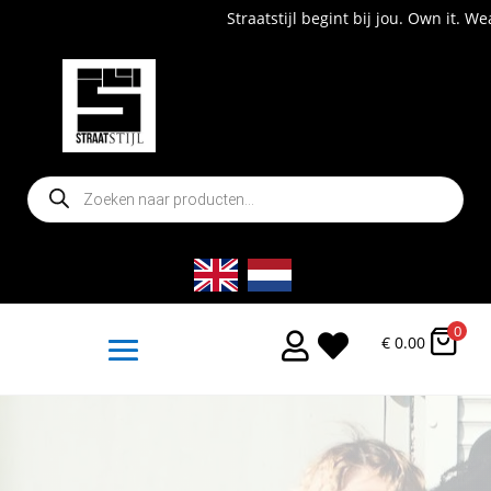
Straatstijl begint bij jou. Own it. Wear it.
Producten
zoeken
0


€
0.00