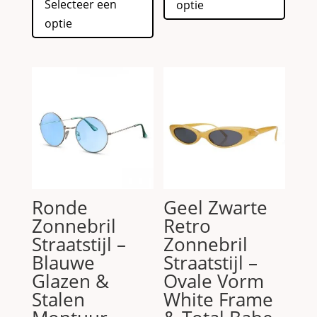
Selecteer een
optie
product
heeft
optie
heeft
meerd
meerdere
variati
variaties.
Deze
Deze
optie
optie
kan
kan
gekoz
gekozen
worde
worden
op
op
de
de
produc
Ronde
Geel Zwarte
productpagina
Zonnebril
Retro
Straatstijl –
Zonnebril
Blauwe
Straatstijl –
Glazen &
Ovale Vorm
Stalen
White Frame