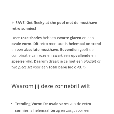
–
Ovale
Vorm
White
✨
FAVE! Get fleeky at the pool met de musthave
Frame
retro sunnies!
&
Deze
roze shades
hebben
zwarte glazen
en een
Total
ovale vorm
.
Dit
retro montuur is
helemaal on trend
Babe
en een
absolute musthave
.
Bovendien
geeft de
Look
combinatie van
roze
en
zwart
een
opvallende
en
aantal
speelse
vibe
.
Daarom
draag je ze met een
playsuit of
two piece set
voor een
total babe look <3
. ✨
Waarom jij deze zonnebril wilt
Trending Vorm:
De
ovale vorm
van de
retro
sunnies
is
helemaal terug
en zorgt voor een