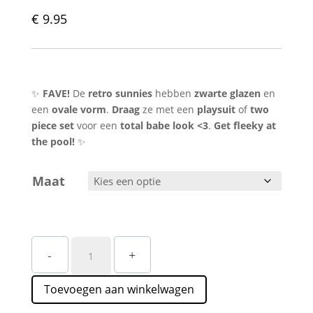
€
9.95
✨
FAVE!
De
retro sunnies
hebben
zwarte glazen
en
een
ovale vorm
.
Draag
ze met een
playsuit
of
two
piece set
voor een
total babe look <3
.
Get fleeky at
the pool!
✨
Maat
Roze
-
+
Zwarte
Retro
Toevoegen aan winkelwagen
Zonnebril
Straatstijl