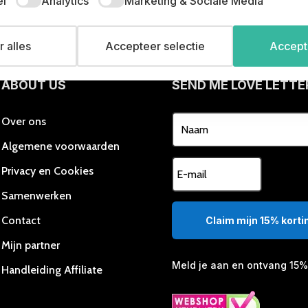
el
Analytics
Marketing & Sociale Media
v
Deze
D
optie
o
kan
 alles
Accepteer selectie
Accepte
k
gekozen
g
worden
w
ABOUT US
SEND ME LOVE LETTE
op
o
de
d
productpagina
Over ons
p
Algemene voorwaarden
Privacy en Cookies
Samenwerken
Contact
Claim mijn 15% kortin
Mijn partner
Meld je aan en ontvang 15% 
Handleiding Affiliate