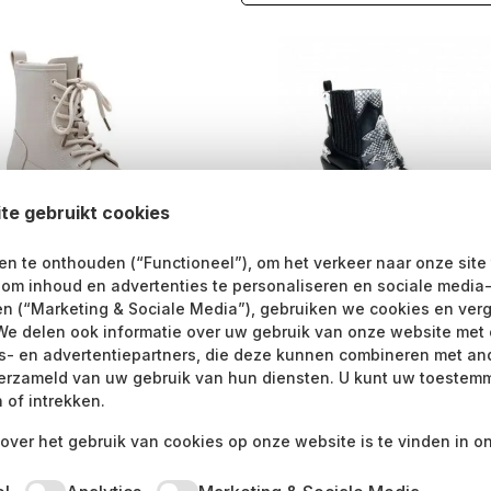
te gebruikt cookies
n te onthouden (“Functioneel”), om het verkeer naar onze site
e Chunky Boots Straatstijl –
Sergio Todzi Zwart-Witte
n om inhoud en advertenties te personaliseren en sociale media
tform Zool & Nude Look
Western Boots Straatstijl –
en (“Marketing & Sociale Media”), gebruiken we cookies en verg
ere Dames Boots
Zwarte Enkellaarsjes – Edg
Bold
We delen ook informatie over uw gebruik van onze website met 
.95
cs- en advertentiepartners, die deze kunnen combineren met an
€
39.95
erzameld van uw gebruik van hun diensten. U kunt uw toestemm
Dit
D
 of intrekken.
electeer een optie
product
Selecteer een optie
p
heeft
over het gebruik van cookies op onze website is te vinden in o
h
meerdere
m
variaties.