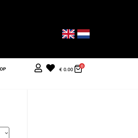


0
OOP
€
0.00