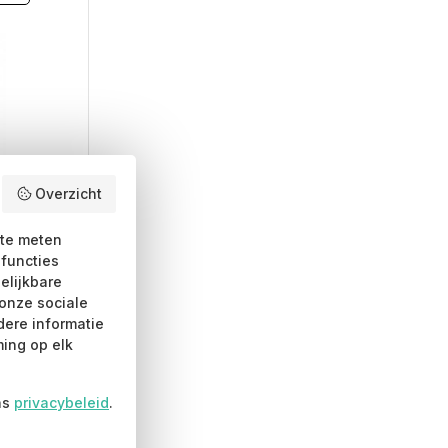
Overzicht
 te meten
-functies
elijkbare
y &
onze sociale
dere informatie
ing op elk
it
roduct
ns
privacybeleid
.
eeft
eerdere