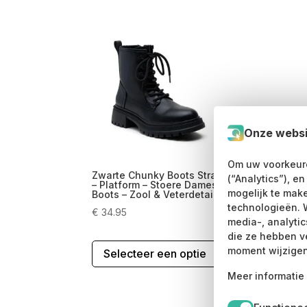
Onze websi
Om uw voorkeure
Zwarte Chunky Boots Straatstijl
Beig
(“Analytics”), e
– Platform – Stoere Dames
Pla
mogelijk te mak
Boots – Zool & Veterdetail
Sto
technologieën. 
€
34.95
€
34
media-, analyti
die ze hebben v
Dit
moment wijzigen
Selecteer een optie
S
product
heeft
Meer informatie 
meerdere
variaties.