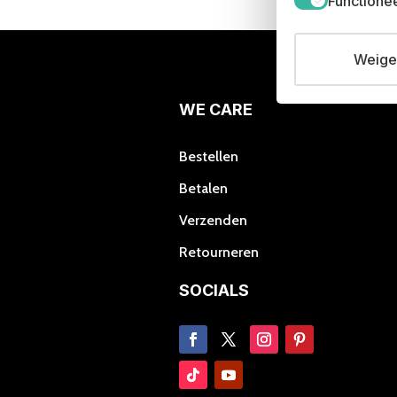
Functione
Deze
optie
kan
Weiger
gekozen
worden
WE CARE
op
de
productpagina
Bestellen
Betalen
Verzenden
Retourneren
SOCIALS