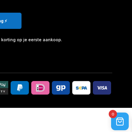
g ⚡️
korting op je eerste aankoop.
0