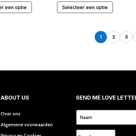
Dit
Dit
er een optie
Selecteer een optie
product
product
heeft
heeft
meerdere
meerdere
variaties.
variaties.
1
2
3
Deze
Deze
optie
optie
kan
kan
gekozen
gekozen
worden
worden
op
op
de
de
productpagina
productpa
ABOUT US
SEND ME LOVE LETTE
Over ons
Algemene voorwaarden
Privacy en Cookies