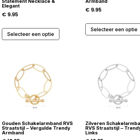
Statement Necklace &
Armband
Elegant
€
9.95
€
9.95
Dit
Selecteer een optie
Selecteer een optie
product
heeft
meerdere
variaties.
Deze
optie
kan
gekozen
worden
op
de
gina
Gouden Schakelarmband RVS
Zilveren Schakelarmb
productpagina
Straatstijl – Vergulde Trendy
RVS Straatstijl – Trend
Armband
Links