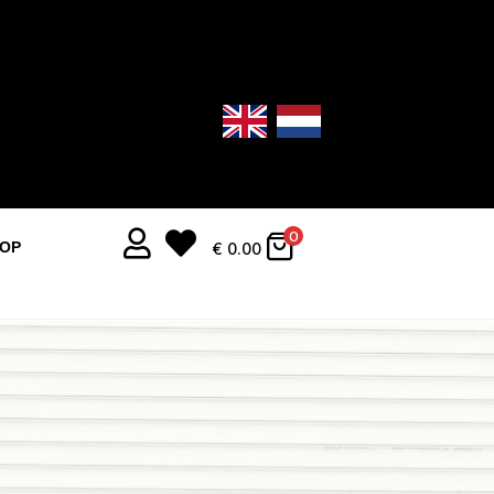


0
OOP
€
0.00