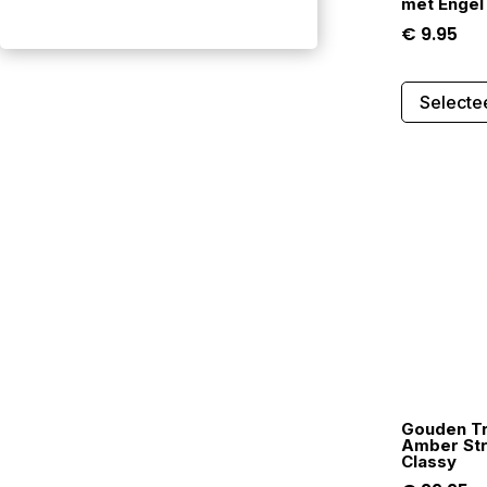
met Engel
€
9.95
Selecte
Gouden Tr
Amber Stra
Classy