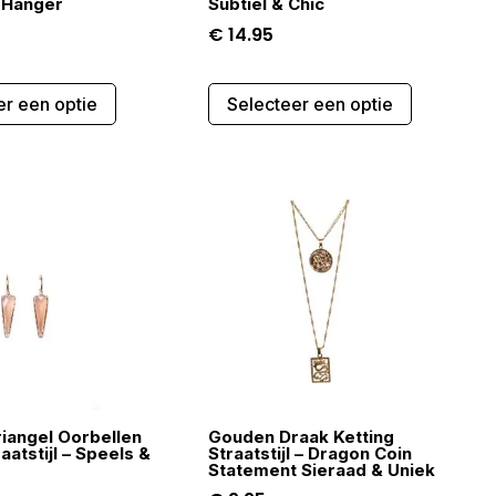
 Hanger
Subtiel & Chic
€
14.95
Dit
Dit
er een optie
Selecteer een optie
product
product
heeft
heeft
meerdere
meerdere
variaties.
variaties.
Deze
Deze
optie
optie
kan
kan
gekozen
gekozen
worden
worden
op
op
de
de
productpagina
productpa
iangel Oorbellen
Gouden Draak Ketting
atstijl – Speels &
Straatstijl – Dragon Coin
Statement Sieraad & Uniek