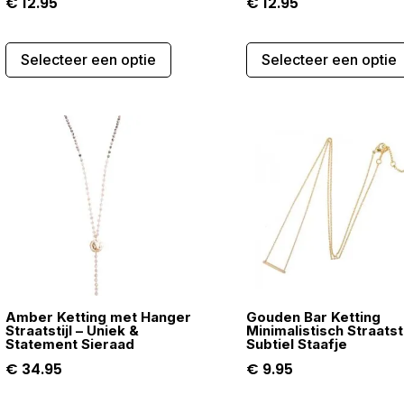
€
12.95
€
12.95
Dit
Selecteer een optie
Selecteer een optie
product
heeft
meerdere
variaties.
Deze
optie
kan
gekozen
worden
op
de
Amber Ketting met Hanger
Gouden Bar Ketting
gina
productpagina
Straatstijl – Uniek &
Minimalistisch Straatsti
Statement Sieraad
Subtiel Staafje
€
34.95
€
9.95