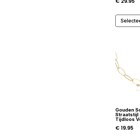
€
29.95
Selecte
Gouden Sc
Straatstijl
Tijdloos V
€
19.95