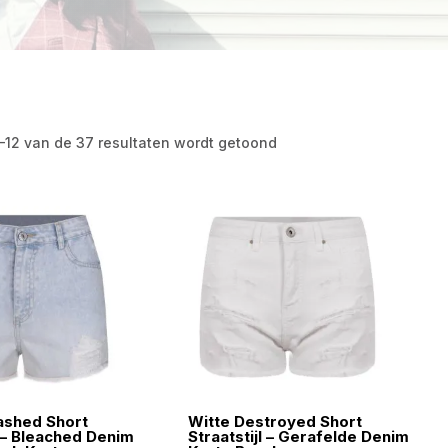
1–12 van de 37 resultaten wordt getoond
ashed Short
Witte Destroyed Short
l – Bleached Denim
Straatstijl – Gerafelde Denim