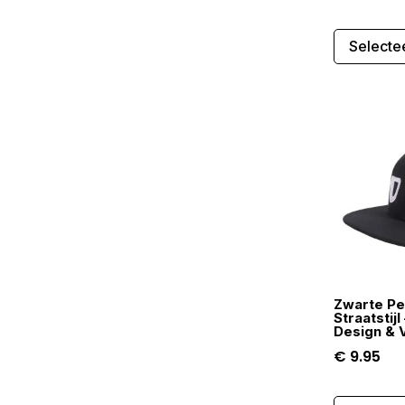
Selecte
Zwarte Pe
Straatstij
Design & 
€
9.95