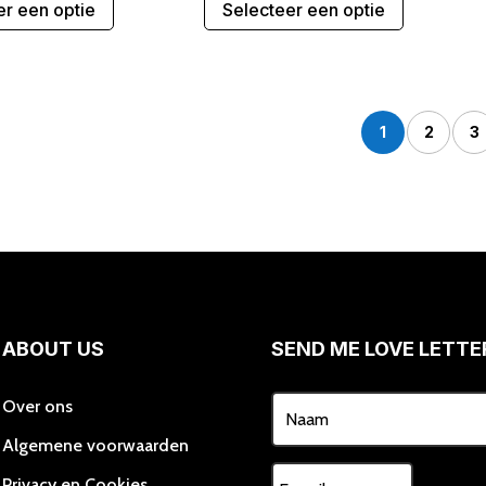
er een optie
Selecteer een optie
product
product
heeft
heeft
meerdere
meerdere
variaties.
variaties.
Deze
Deze
1
2
3
optie
optie
kan
kan
gekozen
gekozen
worden
worden
op
op
de
de
productpagina
productpa
ABOUT US
SEND ME LOVE LETTE
Over ons
Algemene voorwaarden
Privacy en Cookies