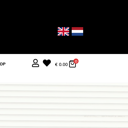


0
OOP
€
0.00