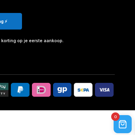
g ⚡️
korting op je eerste aankoop.
0