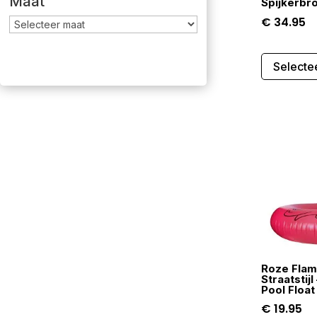
Maat
Spijkerbr
€
34.95
Selecte
Roze Flam
Straatstij
Pool Floa
€
19.95