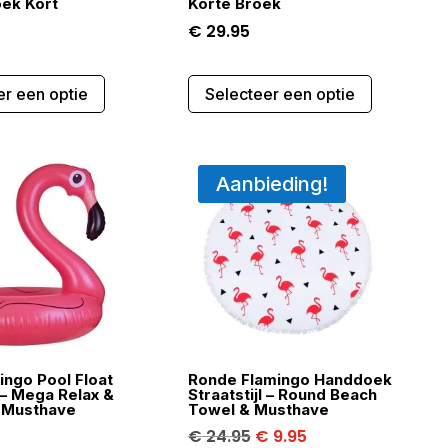
oek Kort
Korte Broek
€
29.95
Dit
Dit
er een optie
Selecteer een optie
product
product
heeft
heeft
meerdere
meerdere
variaties.
variaties.
Aanbieding!
Deze
Deze
optie
optie
kan
kan
gekozen
gekozen
worden
worden
op
op
de
de
ingo Pool Float
Ronde Flamingo Handdoek
productpagina
productpa
l – Mega Relax &
Straatstijl – Round Beach
t Musthave
Towel & Musthave
Oorspronkelijke
Huidige
€
24.95
€
9.95