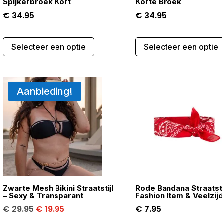
Spijkerbroek Kort
Korte Broek
€
34.95
€
34.95
Dit
Selecteer een optie
Selecteer een optie
product
heeft
meerdere
variaties.
Aanbieding!
Deze
optie
kan
gekozen
worden
op
de
Zwarte Mesh Bikini Straatstijl
Rode Bandana Straatsti
gina
productpagina
– Sexy & Transparant
Fashion Item & Veelzij
Oorspronkelijke
Huidige
€
29.95
€
19.95
€
7.95
prijs
prijs