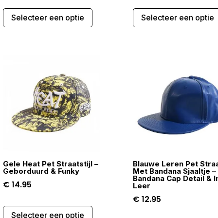
Dit
was:
is:
Selecteer een optie
Selecteer een optie
product
€ 29.95.
€ 19.95.
heeft
meerdere
variaties.
Deze
optie
kan
gekozen
worden
op
de
productpagina
Gele Heat Pet Straatstijl –
Blauwe Leren Pet Straat
gina
Geborduurd & Funky
Met Bandana Sjaaltje –
Bandana Cap Detail & I
€
14.95
Leer
€
12.95
Dit
Selecteer een optie
product