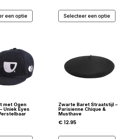
prijs
prijs
Dit
Dit
was:
is:
er een optie
Selecteer een optie
product
product
€ 24.95.
€ 9.95.
heeft
heeft
meerdere
meerdere
variaties.
variaties.
Deze
Deze
optie
optie
kan
kan
gekozen
gekozen
worden
worden
op
op
de
de
t met Ogen
Zwarte Baret Straatstijl –
productpagina
productpa
l – Uniek Eyes
Parisienne Chique &
Verstelbaar
Musthave
€
12.95
Dit
Dit