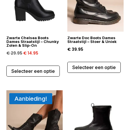
kan
kan
gekozen
gek
worden
wor
op
op
de
de
Zwarte Chelsea Boots
Zwarte Doc Boots Dames
productpagina
prod
Dames Straatstijl – Chunky
Straatstijl – Stoer & Uniek
Zolen & Slip-On
€
39.95
Oorspronkelijke
Huidige
€
29.95
€
14.95
prijs
prijs
Dit
Dit
Selecteer een optie
was:
is:
prod
Selecteer een optie
product
€ 29.95.
€ 14.95.
heef
heeft
mee
meerdere
varia
variaties.
Aanbieding!
Dez
Deze
opti
optie
kan
kan
gek
gekozen
wor