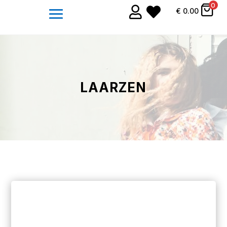
0


€
0.00
LAARZEN