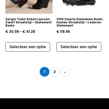
worden
op
op
de
de
prod
Sergio Todzi Enkel Laarzen
VDR Zwarte Dalmatian Boots
productpagina
Zwart Straatstijl – Statement
Dames Straatstijl – Lederen
Boots
Statement
Prijsklasse:
€
30.99
-
€
41.28
€
119.95
€ 30.99
Dit
Dit
tot
Selecteer een optie
Selecteer een optie
product
prod
€ 41.28
heeft
heef
meerdere
mee
variaties.
varia
1
2
→
Deze
Dez
optie
opti
kan
kan
gekozen
gek
worden
wor
op
op