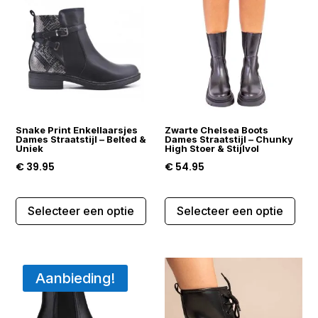
Deze
Dez
optie
opti
kan
kan
gekozen
gek
worden
wor
op
op
de
de
Snake Print Enkellaarsjes
Zwarte Chelsea Boots
productpagina
prod
Dames Straatstijl – Belted &
Dames Straatstijl – Chunky
Uniek
High Stoer & Stijlvol
€
39.95
€
54.95
Dit
Dit
Selecteer een optie
Selecteer een optie
product
prod
heeft
heef
meerdere
mee
variaties.
varia
Aanbieding!
Deze
Dez
optie
opti