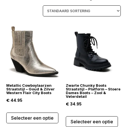
Metallic Cowboylaarzen
Zwarte Chunky Boots
Straatstijl – Goud & Zilver
Straatstijl – Platform – Stoere
Western Flair City Boots
Dames Boots – Zool &
Veterdetail
€
44.95
€
34.95
Dit
Dit
Selecteer een optie
product
Selecteer een optie
prod
heeft