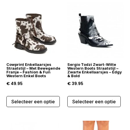
variaties.
varia
Deze
Dez
optie
opti
kan
kan
gekozen
gek
worden
wor
op
op
de
de
Cowprint Enkellaarsjes
Sergio Todzi Zwart-Witte
productpagina
prod
Straatstijl – Met Bewegende
Western Boots Straatstijl –
Franje – Fashion & Fun
Zwarte Enkellaarsjes – Edgy
Western Enkel Boots
& Bold
€
49.95
€
39.95
Dit
Dit
Selecteer een optie
Selecteer een optie
product
prod
heeft
heef
meerdere
mee
variaties.
varia