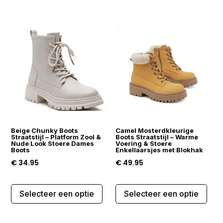
heef
meerdere
mee
variaties.
varia
Deze
Dez
optie
opti
kan
kan
gekozen
gek
worden
wor
op
op
de
de
productpagina
Beige Chunky Boots
Camel Mosterdkleurige
prod
Straatstijl – Platform Zool &
Boots Straatstijl – Warme
Nude Look Stoere Dames
Voering & Stoere
Boots
Enkellaarsjes met Blokhak
€
34.95
€
49.95
Dit
Dit
Selecteer een optie
Selecteer een optie
product
prod
heeft
heef
meerdere
mee