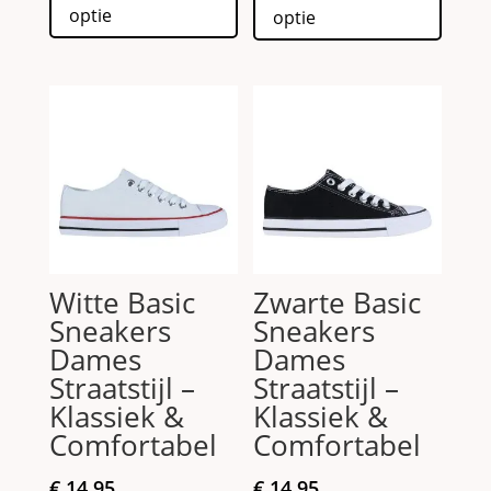
€ 24.95.
€ 14.95.
optie
optie
heeft
heeft
meerdere
meerd
variaties.
variati
Deze
Deze
optie
optie
kan
kan
gekozen
gekoz
worden
worde
op
op
de
de
Witte Basic
Zwarte Basic
productpagina
produc
Sneakers
Sneakers
Dames
Dames
Straatstijl –
Straatstijl –
Klassiek &
Klassiek &
Comfortabel
Comfortabel
€
14.95
€
14.95