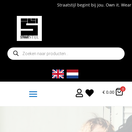
Straatstijl begint bij jou. Own it. Wear it. Shop now!
Producten
zoeken
0


€
0.00