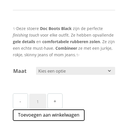
✨Deze stoere
Doc Boots Black
zijn de perfecte
finishing touch
voor elke outfit. Ze hebben opvallende
gele details
en
comfortabele rubberen zolen
. Ze zijn
een echte must-have.
Combineer
ze met een jurkje,
rokje, skinny jeans of mom jeans.✨
Maat
Zwarte
-
+
Doc
Boots
Toevoegen aan winkelwagen
Dames
Straatstijl