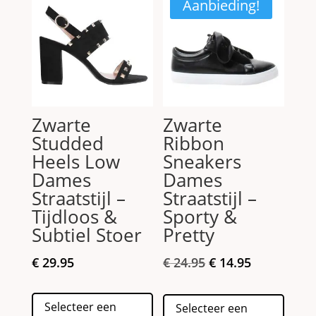
Aanbieding!
Zwarte
Zwarte
Studded
Ribbon
Heels Low
Sneakers
Dames
Dames
Straatstijl –
Straatstijl –
Tijdloos &
Sporty &
Subtiel Stoer
Pretty
Oorspronkelijke
Huidige
€
29.95
€
24.95
€
14.95
prijs
prijs
Dit
Dit
was:
is:
Selecteer een
Selecteer een
product
produc