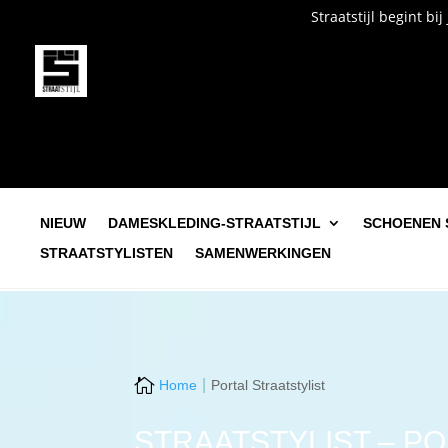
Straatstijl begint bij jou. Own it. Wear it. Sho
NIEUW
DAMESKLEDING-STRAATSTIJL
SCHOENEN 
STRAATSTYLISTEN
SAMENWERKINGEN

Home
Portal Straatstylist
STRAATSTYLIST – P