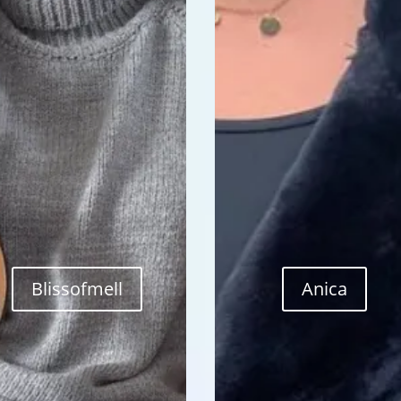
Blissofmell
Anica