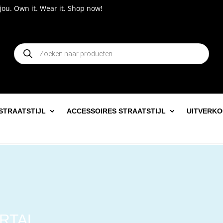
p now!
Producten
zoeken
STRAATSTIJL
ACCESSOIRES STRAATSTIJL
UITVERK
ORTAL