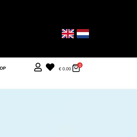
0


€
0.00
OOP