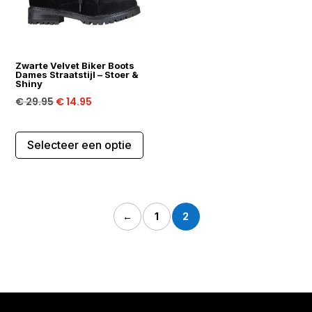
worden
wor
op
op
de
de
Zwarte Velvet Biker Boots
productpagina
prod
Dames Straatstijl – Stoer &
Shiny
Oorspronkelijke
Huidige
€
29.95
€
14.95
prijs
prijs
Dit
was:
is:
Selecteer een optie
product
€ 29.95.
€ 14.95.
heeft
meerdere
variaties.
←
1
2
Deze
optie
kan
gekozen
worden
op