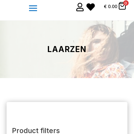
0


€
0.00
LAARZEN
Product filters