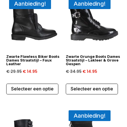
Aanbieding!
Aanbieding!
Deze
Dez
optie
opti
kan
kan
gekozen
gek
worden
wor
op
op
de
de
productpagina
Zwarte Flawless Biker Boots
Zwarte Grunge Boots Dames
prod
Dames Straatstijl – Faux
Straatstijl – Lakleer & Grove
Leather
Gespen
Oorspronkelijke
Huidige
Oorspronkelijke
Huidige
€
29.95
€
14.95
€
34.95
€
14.95
prijs
prijs
prijs
prijs
Dit
Dit
was:
is:
was:
is:
Selecteer een optie
Selecteer een optie
product
prod
€ 29.95.
€ 14.95.
€ 34.95.
€ 14.95.
heeft
heef
meerdere
mee
variaties.
varia
Aanbieding!
Deze
Dez
optie
opti