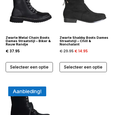
kan
kan
gekozen
gek
worden
wor
op
op
de
de
Zwarte Metal Chain Boots
Zwarte Shabby Boots Dames
productpagina
prod
Dames Straatstijl – Biker &
Straatstijl – Chill &
Rauw Randje
Nonchalant
Oorspronkelijke
Huidige
€
37.95
€
29.95
€
14.95
prijs
prijs
Dit
Dit
was:
is:
Selecteer een optie
Selecteer een optie
product
prod
€ 29.95.
€ 14.95.
heeft
heef
meerdere
mee
variaties.
varia
Aanbieding!
Deze
Dez
optie
opti
kan
kan
gekozen
gek