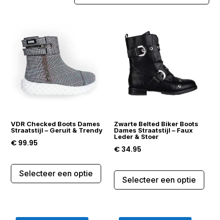
VDR Checked Boots Dames
Zwarte Belted Biker Boots
Straatstijl – Geruit & Trendy
Dames Straatstijl – Faux
Leder & Stoer
€
99.95
€
34.95
Dit
Dit
Selecteer een optie
product
Selecteer een optie
prod
heeft
heef
meerdere
mee
variaties.
varia