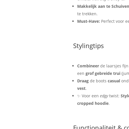
Makkelijk aan te Schuiven
te trekken.
Must-Have:
Perfect voor e
Stylingtips
Combineer
de laarsjes fij
een
grof gebreide trui
(jum
Draag
de boots
casual
ond
vest
.
✨ Voor een
edgy
twist:
Styl
cropped hoodie
.
Functionaliteit & 