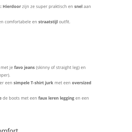
:
Hierdoor
zijn ze super praktisch en
snel
aan
en comfortabele en
straatstijl
outfit.
n met je
favo jeans
(skinny of straight leg) en
per).
er een
simpele T-shirt jurk
met een
oversized
e
de boots met een
faux leren legging
en een
comfort