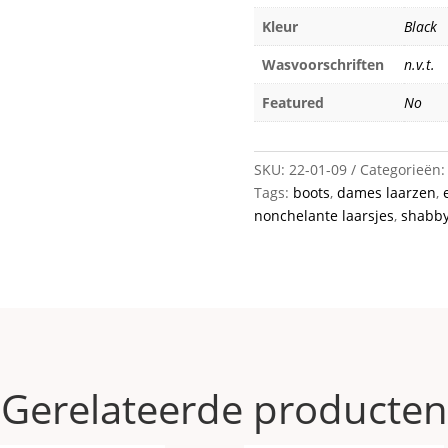
Kleur
Black
Wasvoorschriften
n.v.t.
Featured
No
SKU:
22-01-09
Categorieën
Tags:
boots
,
dames laarzen
,
nonchelante laarsjes
,
shabby
Gerelateerde producten