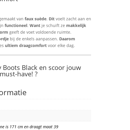
 gemaakt van
faux suède
.
Dit
voelt zacht aan en
ijn
functioneel
.
Want
je schuift ze
makkelijk
vorm
geeft de voet voldoende ruimte.
ordje
bij de enkels aanpassen.
Daarom
jes
ultiem draagcomfort
voor elke dag.
 Boots Black en scoor jouw
must-have! ?
formatie
ne is 171 cm en draagt maat 39