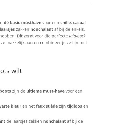
jn
dé basic musthave
voor een
chille, casual
laarsjes
zakken
nonchalant
af bij de enkels,
hebben.
Dit
zorgt voor die perfecte
laid-back
 ze makkelijk aan en combineer je ze fijn met
ots wilt
boots
zijn de
ultieme must-have
voor een
warte kleur
en het
faux suède
zijn
tijdloos
en
nt
de laarsjes zakken
nonchalant af
bij de