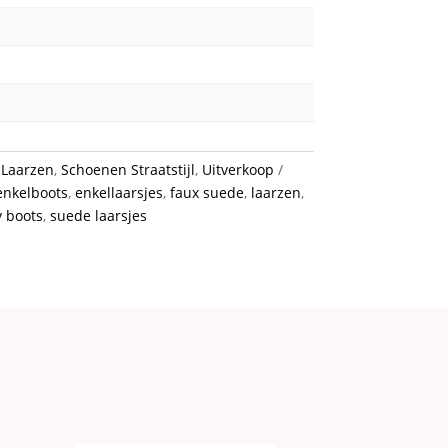
:
Laarzen
,
Schoenen Straatstijl
,
Uitverkoop
enkelboots
,
enkellaarsjes
,
faux suede
,
laarzen
,
 boots
,
suede laarsjes