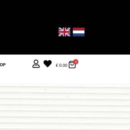
0


€
0.00
OOP