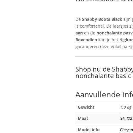
De
Shabby Boots Black
zijn
is comfortabel. De laarsjes z
aan
en de
nonchalante pas
Bovendien
kun je het
rijgko
garanderen deze enkellaars
Shop nu de Shabby
nonchalante basic 
Aanvullende in
Gewicht
1.0 kg
Maat
36
,
XXL
Model info
Cheyen