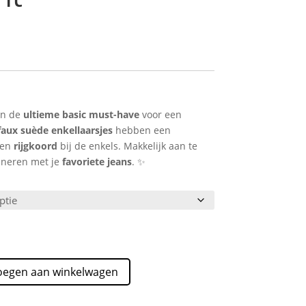
e
jn de
ultieme basic must-have
voor een
faux suède enkellaarsjes
hebben een
een
rijgkoord
bij de enkels. Makkelijk aan te
ineren met je
favoriete jeans
. ✨
oegen aan winkelwagen