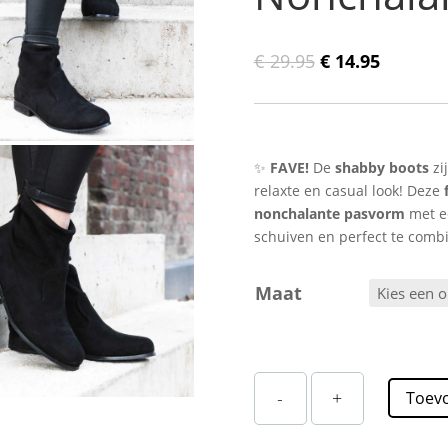
Oorspronkelijk
Huidige
€
29.95
€
14.95
prijs
prijs
was:
is:
€ 29.95.
€ 14.95.
✨
FAVE!
De
shabby boots
zi
relaxte en casual look! Deze
nonchalante pasvorm
met 
schuiven en perfect te comb
Maat
Zwarte
-
+
Toev
Shabby
Boots