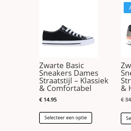
Zwarte Basic
Zw
Sneakers Dames
Sn
Straatstijl – Klassiek
Str
& Comfortabel
& 
€
14.95
€
34
Dit
Selecteer een optie
Se
product
heeft