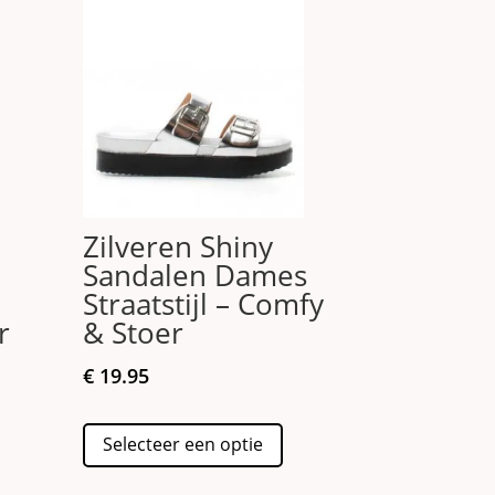
Zilveren Shiny
Sandalen Dames
Straatstijl – Comfy
r
& Stoer
€
19.95
Dit
Selecteer een optie
product
duct
heeft