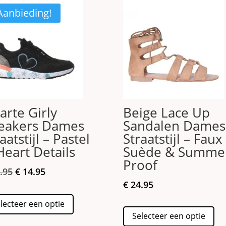
Aanbieding!
arte Girly
Beige Lace Up
eakers Dames
Sandalen Dames
aatstijl – Pastel
Straatstijl – Faux
Heart Details
Suède & Summe
Proof
Oorspronkelijke
Huidige
.95
€
14.95
prijs
prijs
€
24.95
Dit
was:
is:
lecteer een optie
Dit
product
€ 34.95.
€ 14.95.
Selecteer een optie
pro
heeft