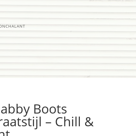
 NONCHALANT
habby Boots
atstijl – Chill &
nt