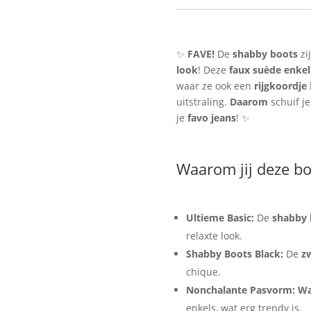
Dames
Straatstijl
–
Chill
✨
FAVE!
De
shabby boots
zi
&
look
! Deze
faux suède enkel
Nonchalant
waar ze ook een
rijgkoordje
aantal
uitstraling.
Daarom
schuif je
je
favo jeans
! ✨
Waarom jij deze bo
Ultieme Basic:
De
shabby 
relaxte look.
Shabby Boots Black:
De
z
chique.
Nonchalante Pasvorm:
Wa
enkels, wat erg trendy is.