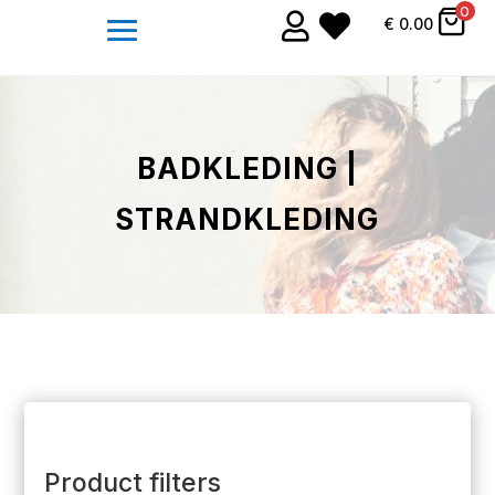
0


€
0.00
BADKLEDING |
STRANDKLEDING
Product filters