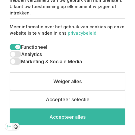
hebben verzameld van uw gebruik van hun diensten.
U kunt uw toestemming op elk moment wijzigen of
intrekken.
Meer informatie over het gebruik van cookies op onze
website is te vinden in ons
privacybeleid
.
Claim mijn 15%
korting ⚡️
Functioneel
Analytics
Marketing & Sociale Media
Meld je aan en ontvang 15% korting op je
eerste aankoop.
Weiger alles
Accepteer selectie
0
Accepteer alles
© Copyright 2026 Straatstijl. All Rights Reserved.