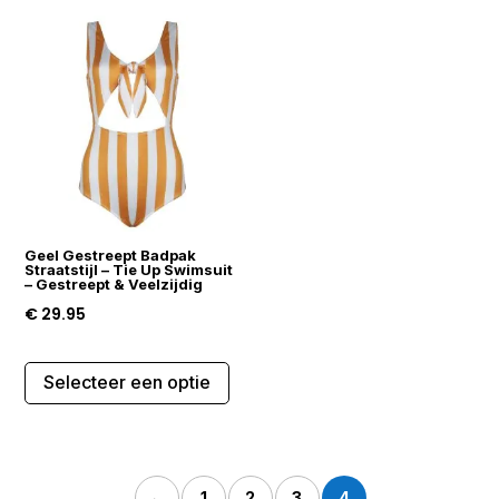
Geel Gestreept Badpak
Straatstijl – Tie Up Swimsuit
– Gestreept & Veelzijdig
€
29.95
Dit
Selecteer een optie
product
heeft
meerdere
variaties.
←
1
2
3
4