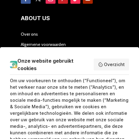
ABOUT US
Over ons
Algemene voorwaarden
Privacy en Cookies
Onze website gebruikt
Overzicht
Samenwerken
cookies
Contact
Om uw voorkeuren te onthouden (“Functioneel”), om
Mijn partner
het verkeer naar onze site te meten (“Analytics”), en
om inhoud en advertenties te personaliseren en
Handleiding Affiliate
sociale media-functies mogelijk te maken (“Marketing
& Sociale Media”), gebruiken we cookies en
vergelijkbare technologieën. We delen ook informatie
SEND ME LOVE LETTERS
over uw gebruik van onze website met onze sociale
media-, analytics- en advertentiepartners, die deze
kunnen combineren met andere informatie die ze