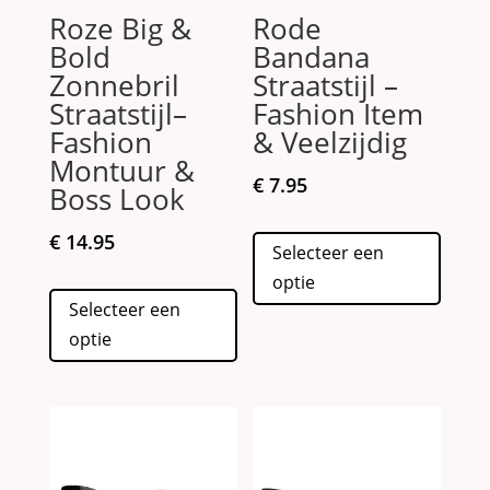
Roze Big &
Rode
Bold
Bandana
Zonnebril
Straatstijl –
Straatstijl–
Fashion Item
Fashion
& Veelzijdig
Montuur &
€
7.95
Boss Look
Dit
€
14.95
Selecteer een
produc
optie
Dit
heeft
Selecteer een
product
meerd
optie
heeft
variati
meerdere
Deze
variaties.
optie
Deze
kan
optie
gekoz
kan
worde