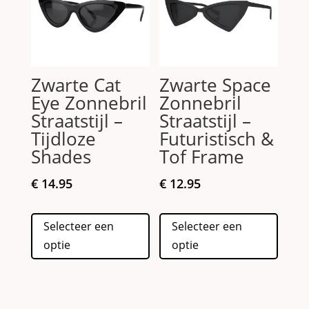
gekozen
op
worden
de
op
produc
de
Zwarte Cat
Zwarte Space
productpagina
Eye Zonnebril
Zonnebril
Straatstijl –
Straatstijl –
Tijdloze
Futuristisch &
Shades
Tof Frame
€
14.95
€
12.95
Dit
Dit
Selecteer een
Selecteer een
product
produc
optie
optie
heeft
heeft
meerdere
meerd
variaties.
variati
Deze
Deze