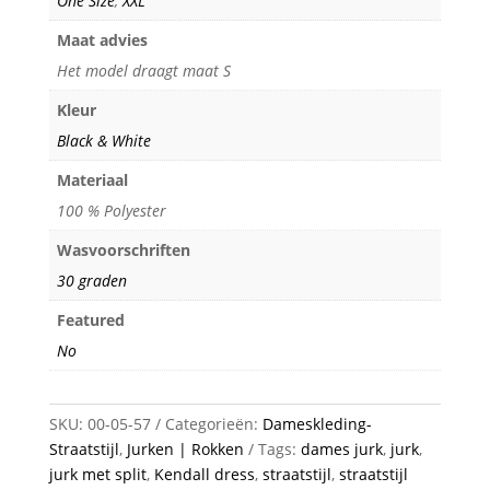
One Size
,
XXL
Maat advies
Het model draagt maat S
Kleur
Black & White
Materiaal
100 % Polyester
Wasvoorschriften
30 graden
Featured
No
SKU:
00-05-57
Categorieën:
Dameskleding-
Straatstijl
,
Jurken | Rokken
Tags:
dames jurk
,
jurk
,
jurk met split
,
Kendall dress
,
straatstijl
,
straatstijl