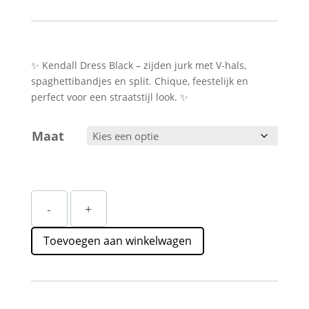
✨ Kendall Dress Black – zijden jurk met V-hals,
spaghettibandjes en split. Chique, feestelijk en
perfect voor een straatstijl look. ✨
Maat
Zwarte
-
+
Zijden
Look
Toevoegen aan winkelwagen
Jurk
Dames
Straatstijl
–
Chique