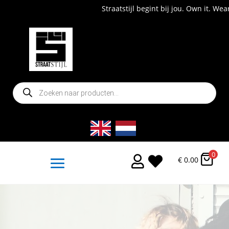
Straatstijl begint bij jou. Own it. Wear it. Shop now
Producten
zoeken
0


€
0.00