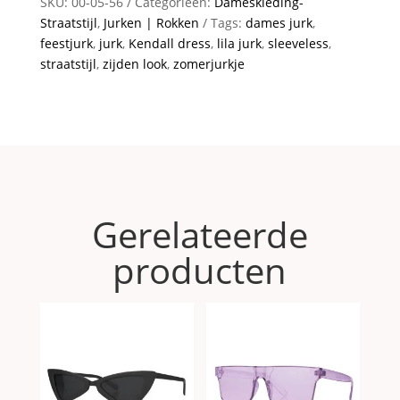
SKU:
00-05-56
Categorieën:
Dameskleding-
Straatstijl
,
Jurken | Rokken
Tags:
dames jurk
,
feestjurk
,
jurk
,
Kendall dress
,
lila jurk
,
sleeveless
,
straatstijl
,
zijden look
,
zomerjurkje
Gerelateerde
producten