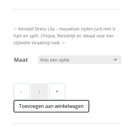
✨ Kendall Dress Lila – mouwloze zijden jurk met V-
hals en split. Chique, feestelijk en ideaal voor een
stijlvolle straatstijl look. ✨
Maat
Lila
-
+
Zijden
Look
Toevoegen aan winkelwagen
Jurk
Dames
Straatstijl
–
Chique