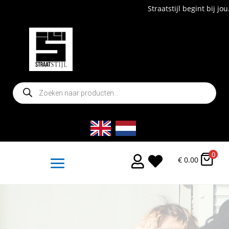
Straatstijl begint bij jou. Own it. Wea
Producten
zoeken
0


€
0.00