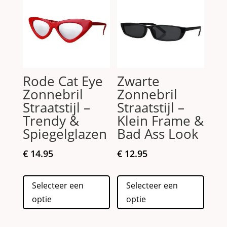
kan
optie
gekozen
kan
worden
gekoz
op
worde
de
op
productpagina
de
Rode Cat Eye
Zwarte
produc
Zonnebril
Zonnebril
Straatstijl –
Straatstijl –
Trendy &
Klein Frame &
Spiegelglazen
Bad Ass Look
€
14.95
€
12.95
Dit
Dit
Selecteer een
Selecteer een
product
produc
optie
optie
heeft
heeft
meerdere
meerd
variaties.
variati