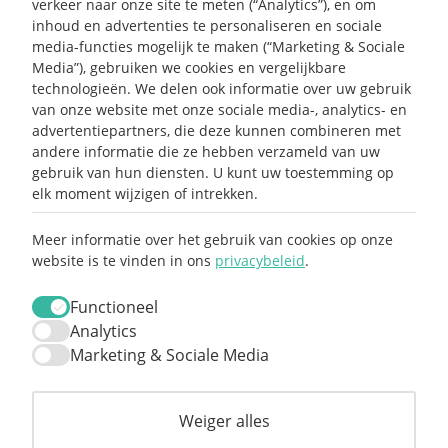
verkeer naar onze site te meten (“Analytics”), en om
Handleiding Affiliate
inhoud en advertenties te personaliseren en sociale
media-functies mogelijk te maken (“Marketing & Sociale
Media”), gebruiken we cookies en vergelijkbare
SEND ME LOVE LETTERS
technologieën. We delen ook informatie over uw gebruik
van onze website met onze sociale media-, analytics- en
advertentiepartners, die deze kunnen combineren met
andere informatie die ze hebben verzameld van uw
gebruik van hun diensten. U kunt uw toestemming op
elk moment wijzigen of intrekken.
Meer informatie over het gebruik van cookies op onze
website is te vinden in ons
privacybeleid
.
Claim mijn 15%
korting ⚡️
Functioneel
Analytics
Marketing & Sociale Media
Meld je aan en ontvang 15% korting op je
eerste aankoop.
Weiger alles