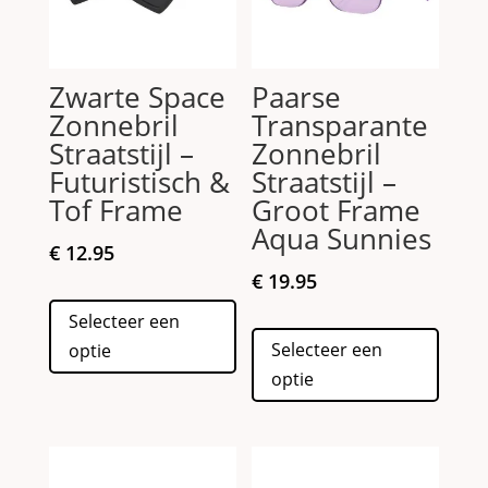
Zwarte Space
Paarse
Zonnebril
Transparante
Straatstijl –
Zonnebril
Futuristisch &
Straatstijl –
Tof Frame
Groot Frame
Aqua Sunnies
€
12.95
€
19.95
Dit
Selecteer een
product
Dit
Selecteer een
optie
heeft
produc
optie
meerdere
heeft
variaties.
meerd
Deze
variati
optie
Deze