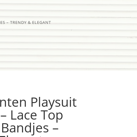
JES – TRENDY & ELEGANT
nten Playsuit
l – Lace Top
 Bandjes –