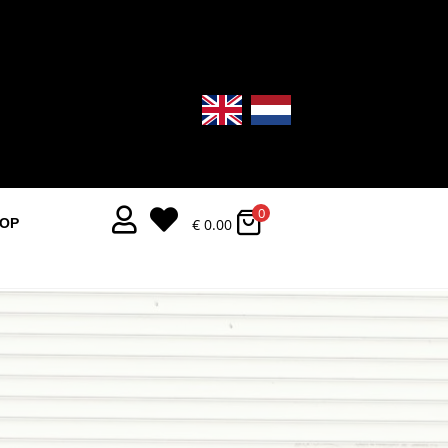
0


€
0.00
OOP