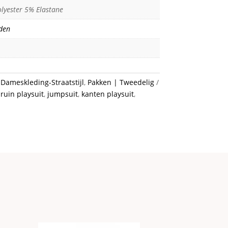
lyester 5% Elastane
den
:
Dameskleding-Straatstijl
,
Pakken | Tweedelig
ruin playsuit
,
jumpsuit
,
kanten playsuit
,