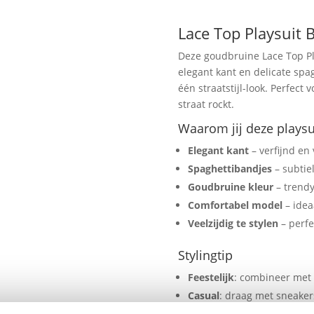
Lace
Top
Lace Top Playsuit 
Spaghetti
Deze goudbruine Lace Top Pl
Bandjes
elegant kant en delicate spag
–
één straatstijl-look. Perfect
Trendy
straat rockt.
&
Elegant
Waarom jij deze playsu
aantal
Elegant kant
– verfijnd en
Spaghettibandjes
– subtie
Goudbruine kleur
– trendy
Comfortabel model
– idea
Veelzijdig te stylen
– perfe
Stylingtip
Feestelijk
: combineer met k
Casual
: draag met sneaker
✨
Trendy straatstijl
: voeg