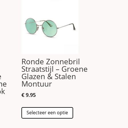
o
Ronde Zonnebril
Straatstijl – Groene
e
Glazen & Stalen
me
Montuur
ok
€
9.95
Dit
Selecteer een optie
product
duct
heeft