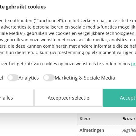
te gebruikt cookies
Comfort & pasvorm
te onthouden (“Functioneel”), om het verkeer naar onze site te met
De Lace Top Playsuit Brown v
advertenties te personaliseren en sociale media-functies mogelij
flatterende pasvorm dankzij 
ciale Media”), gebruiken we cookies en vergelijkbare technologieën
spaghettibandjes. Ideaal voo
uw gebruik van onze website met onze sociale media-, analytics- en
ers, die deze kunnen combineren met andere informatie die ze h
Must-have playsuit voor jouw s
an hun diensten. U kunt uw toestemming op elk moment wijzigen o
Aanvullende in
over het gebruik van cookies op onze website is te vinden in ons
pr
el
Analytics
Marketing & Sociale Media
Gewicht
1.0 kg
Maat
One Si
 alles
Accepteer selectie
Accepte
Afmeti
Maat advies
length
Kleur
Brown
Afmetingen
Algehe