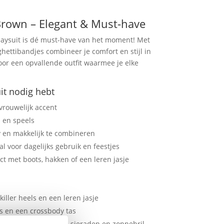
Brown – Elegant & Must-have
aysuit is dé must-have van het moment! Met
hettibandjes combineer je comfort en stijl in
 voor een opvallende outfit waarmee je elke
it nodig hebt
 vrouwelijk accent
l en speels
 en makkelijk te combineren
al voor dagelijks gebruik en feestjes
ct met boots, hakken of een leren jasje
iller heels en een leren jasje
s en een crossbody tas
 accessoires toe zoals sieraden en zonnebril