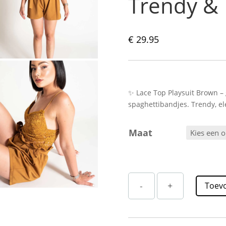
Trendy & 
€
29.95
✨ Lace Top Playsuit Brown –
spaghettibandjes. Trendy, eleg
Maat
Bruine
-
+
Toev
Kanten
Playsuit
Straatstijl
–