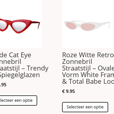
de Cat Eye
Roze Witte Retr
nnebril
Zonnebril
aatstijl – Trendy
Straatstijl – Oval
Spiegelglazen
Vorm White Fra
& Total Babe Lo
.95
€
9.95
Dit
lecteer een optie
product
Dit
Selecteer een optie
heeft
pro