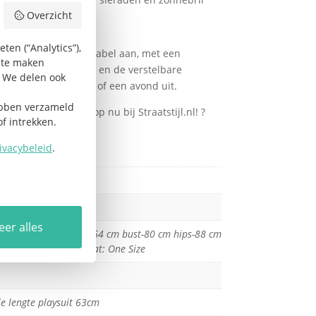
Overzicht
en (“Analytics”),
oelt licht en comfortabel aan, met een
k te maken
het zachte materiaal en de verstelbare
. We delen ook
r een dag in de stad of een avond uit.
ebben verzameld
traatstijl look – shop nu bij Straatstijl.nl! ?
f intrekken.
formatie
ivacybeleid
.
ze
,
XXL
er alles
ng Foto model: waist-64 cm bust-80 cm hips-88 cm
-161 cm ze draagt maat: One Size
le lengte playsuit 63cm