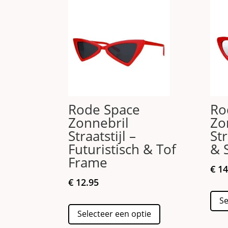
Rode Space
Ro
Zonnebril
Zo
Straatstijl –
Str
Futuristisch & Tof
& 
Frame
€
14
€
12.95
Se
Dit
Selecteer een optie
product