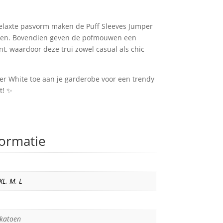
relaxte pasvorm maken de Puff Sleeves Jumper
agen. Bovendien geven de pofmouwen een
, waardoor deze trui zowel casual als chic
er White toe aan je garderobe voor een trendy
it! ✨
formatie
XL
,
M
,
L
katoen