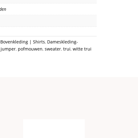
den
:
Bovenkleding | Shirts
,
Dameskleding-
,
jumper
,
pofmouwen
,
sweater
,
trui
,
witte trui