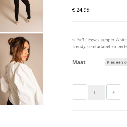
€
24.95
✨ Puff Sleeves Jumper White
Trendy, comfortabel en perfec
Maat
Witte
-
+
Trui
met
Pofmouwen
Straatstijl–
Trendy
&