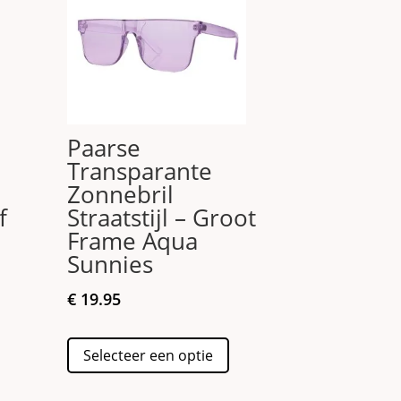
Paarse
Transparante
Zonnebril
f
Straatstijl – Groot
Frame Aqua
Sunnies
€
19.95
duct
Dit
Selecteer een optie
ft
product
erdere
heeft