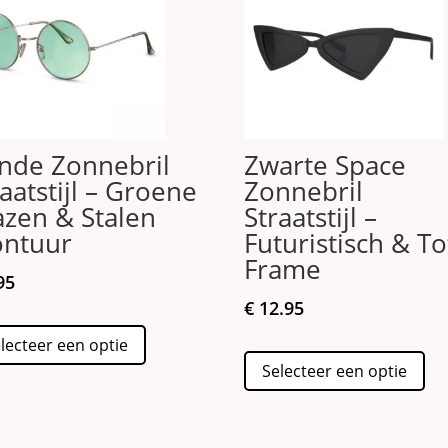
nde Zonnebril
Zwarte Space
raatstijl – Groene
Zonnebril
azen & Stalen
Straatstijl –
ntuur
Futuristisch & To
Frame
95
€
12.95
Dit
lecteer een optie
product
Dit
Selecteer een optie
heeft
pro
meerdere
hee
variaties.
me