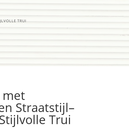
JLVOLLE TRUI
i met
 Straatstijl–
tijlvolle Trui