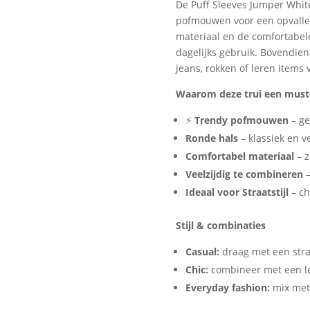
De Puff Sleeves Jumper Whit
Stijlvolle
pofmouwen voor een opvallen
Trui
materiaal en de comfortabele
aantal
dagelijks gebruik. Bovendie
jeans, rokken of leren items 
Waarom deze trui een must-
⚡
Trendy pofmouwen
– ge
Ronde hals
– klassiek en ve
Comfortabel materiaal
– z
Veelzijdig te combineren
–
Ideaal voor Straatstijl
– ch
Stijl & combinaties
Casual:
draag met een stra
Chic:
combineer met een le
Everyday fashion:
mix met 