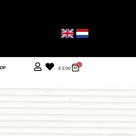
0


€
0.00
OOP