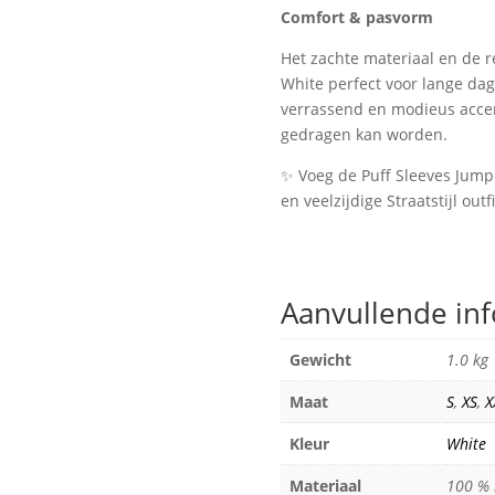
Comfort & pasvorm
Het zachte materiaal en de 
White perfect voor lange d
verrassend en modieus accent
gedragen kan worden.
✨ Voeg de Puff Sleeves Jump
en veelzijdige Straatstijl outf
Aanvullende in
Gewicht
1.0 kg
Maat
S
,
XS
,
X
Kleur
White
Materiaal
100 % 