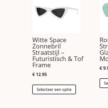
Witte Space
Ro
Zonnebril
St
Straatstijl –
Gl
Futuristisch & Tof
Mo
Frame
€
9.
€
12.95
Se
Dit
Selecteer een optie
product
heeft
meerdere