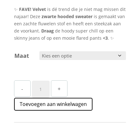
✨
FAVE!
Velvet
is dé trend die je niet mag missen dit
najaar! Deze
zwarte hooded sweater
is gemaakt van
een zachte fluwelen stof en heeft een steekzak aan
de voorkant.
Draag
de hoody super chill op een
skinny jeans of op een mooie flared pants
<3
. ✨
Maat
Velvet
-
+
Hoody
Black
Toevoegen aan winkelwagen
–
Trendy
&
Tijdloos
aantal