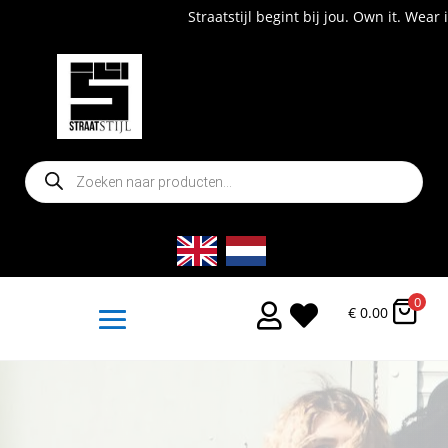
Straatstijl begint bij jou. Own it. Wear it. S
Producten
zoeken
0


€
0.00