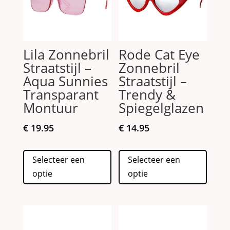
Lila Zonnebril
Rode Cat Eye
Straatstijl –
Zonnebril
Aqua Sunnies
Straatstijl –
Transparant
Trendy &
Montuur
Spiegelglazen
€
19.95
€
14.95
Dit
Dit
Selecteer een
Selecteer een
product
produc
optie
optie
heeft
heeft
meerdere
meerd
variaties.
variati
Deze
Deze
optie
optie