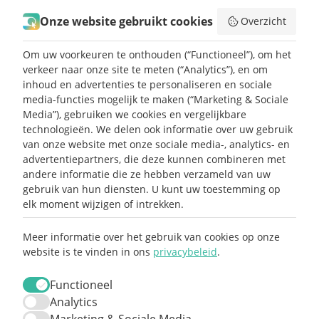
Contact
Onze website gebruikt cookies
Overzicht
Mijn partner
Om uw voorkeuren te onthouden (“Functioneel”), om het
Handleiding Affiliate
verkeer naar onze site te meten (“Analytics”), en om
inhoud en advertenties te personaliseren en sociale
media-functies mogelijk te maken (“Marketing & Sociale
SEND ME LOVE LETTERS
Media”), gebruiken we cookies en vergelijkbare
technologieën. We delen ook informatie over uw gebruik
van onze website met onze sociale media-, analytics- en
advertentiepartners, die deze kunnen combineren met
andere informatie die ze hebben verzameld van uw
gebruik van hun diensten. U kunt uw toestemming op
elk moment wijzigen of intrekken.
Meer informatie over het gebruik van cookies op onze
Claim mijn 15%
website is te vinden in ons
privacybeleid
.
korting ⚡️
Functioneel
Analytics
Meld je aan en ontvang 15% korting op je