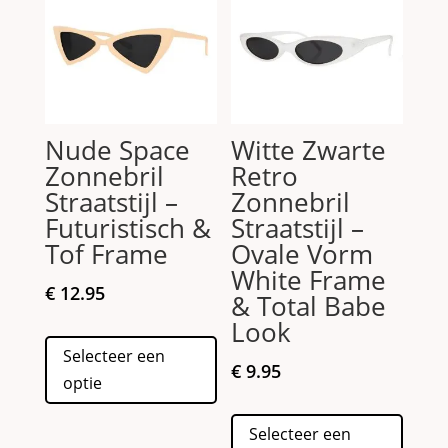
kan
kan
gekozen
gekoz
worden
worde
op
op
de
de
Nude Space
Witte Zwarte
productpagina
produc
Zonnebril
Retro
Straatstijl –
Zonnebril
Futuristisch &
Straatstijl –
Tof Frame
Ovale Vorm
White Frame
€
12.95
& Total Babe
Look
Dit
Selecteer een
product
€
9.95
optie
heeft
meerdere
Dit
Selecteer een
variaties.
produc