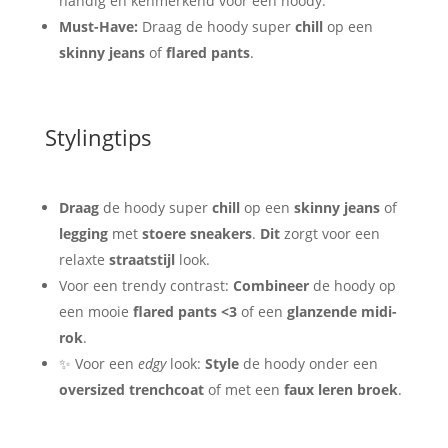
handig en kenmerkend voor een hoody.
Must-Have:
Draag de hoody super
chill
op een
skinny jeans
of
flared pants
.
Stylingtips
Draag
de hoody super
chill
op een
skinny jeans
of
legging
met
stoere sneakers
.
Dit
zorgt voor een
relaxte
straatstijl
look.
Voor een trendy contrast:
Combineer
de hoody op
een mooie
flared pants <3
of een
glanzende midi-
rok
.
✨ Voor een
edgy
look:
Style
de hoody onder een
oversized trenchcoat
of met een
faux leren broek
.