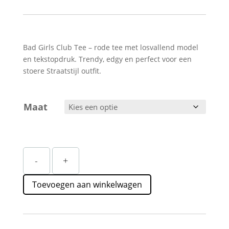
Bad Girls Club Tee – rode tee met losvallend model
en tekstopdruk. Trendy, edgy en perfect voor een
stoere Straatstijl outfit.
Maat
Rood
-
+
Bad
Girls
Toevoegen aan winkelwagen
Club
T-
shirt
Straatstijl