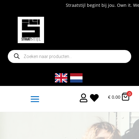
Straatstijl begint bij jou. Own it. Wear i
Producten
zoeken
0


€
0.00