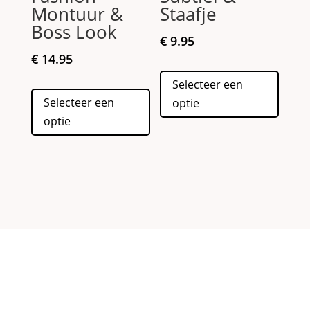
Montuur &
Staafje
Boss Look
€
9.95
€
14.95
Dit
Selecteer een
Dit
produc
Selecteer een
optie
product
heeft
optie
heeft
meerd
meerdere
variati
variaties.
Deze
Deze
optie
optie
kan
kan
gekoz
gekozen
worde
worden
op
op
de
de
produc
productpagina