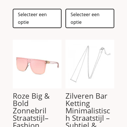
Dit
Dit
Selecteer een
Selecteer een
product
produc
optie
optie
heeft
heeft
meerdere
meerd
variaties.
variati
Deze
Deze
optie
optie
kan
kan
gekozen
gekoz
worden
worde
op
op
de
de
Roze Big &
Zilveren Bar
productpagina
produc
Bold
Ketting
Zonnebril
Minimalistisc
Straatstijl–
h Straatstijl –
Fashion
Subtiel &