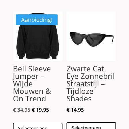
variaties.
meerd
Deze
variati
optie
Deze
Aanbieding!
kan
optie
gekozen
kan
worden
gekoz
op
worde
de
op
productpagina
de
Bell Sleeve
Zwarte Cat
produc
Jumper –
Eye Zonnebril
Wijde
Straatstijl –
Mouwen &
Tijdloze
On Trend
Shades
Oorspronkelijke
Huidige
€
34.95
€
19.95
€
14.95
prijs
prijs
Dit
Dit
was:
is:
Selecteer een
Selecteer een
produc
product