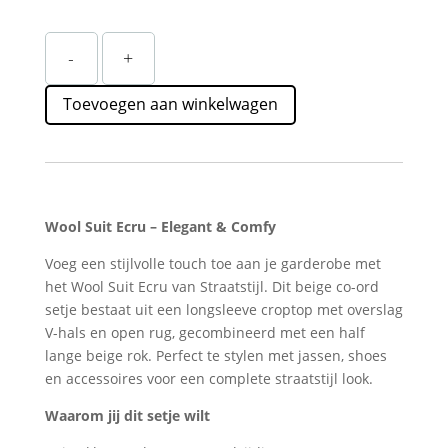
Ecru
-
+
Wollen
Set
Toevoegen aan winkelwagen
Dames
Straatstijl
–
Elegante
Rok
&
Wool Suit Ecru – Elegant & Comfy
Top
Voeg een stijlvolle touch toe aan je garderobe met
Comfy
het Wool Suit Ecru van Straatstijl. Dit beige co-ord
aantal
setje bestaat uit een longsleeve croptop met overslag
V-hals en open rug, gecombineerd met een half
lange beige rok. Perfect te stylen met jassen, shoes
en accessoires voor een complete straatstijl look.
Waarom jij dit setje wilt