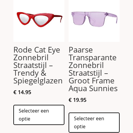
Rode Cat Eye
Paarse
Zonnebril
Transparante
Straatstijl –
Zonnebril
Trendy &
Straatstijl –
Spiegelglazen
Groot Frame
Aqua Sunnies
€
14.95
€
19.95
Dit
Selecteer een
product
Dit
Selecteer een
optie
heeft
produc
optie
meerdere
heeft