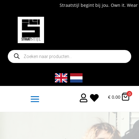
Straatstijl begint bij jou. Own it. Wear it. Shop now!
Producten
zoeken
0


€
0.00