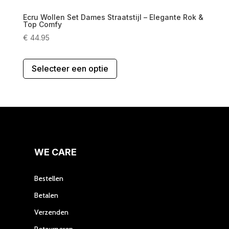
Ecru Wollen Set Dames Straatstijl – Elegante Rok &
Top Comfy
€
44.95
Dit
Selecteer een optie
product
heeft
meerdere
variaties.
Deze
optie
kan
gekozen
WE CARE
worden
op
Bestellen
de
Betalen
productpagina
Verzenden
Retourneren