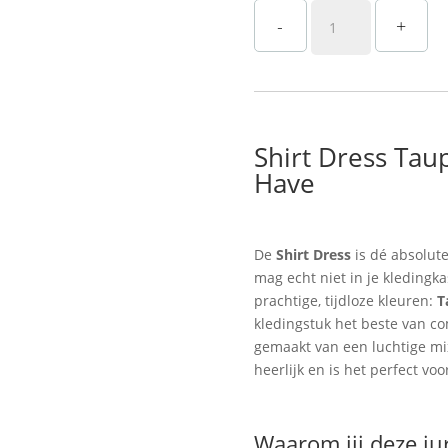
Taupe
-
+
Linnen
Shirt
Dress
Dames
Straatstijl
–
Shirt Dress Tau
Luchtige
Have
Must-
Have
aantal
De
Shirt Dress
is dé absolut
mag echt niet in je kledingka
prachtige, tijdloze kleuren:
T
kledingstuk het beste van com
gemaakt van een luchtige m
heerlijk en is het perfect voo
Waarom jij deze jur