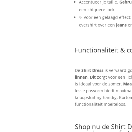
Accentueer je taille.
Gebru
een chiquere look.
✨ Voor een gelaagd effect
overshirt over een
jeans
en
Functionaliteit & 
De
Shirt Dress
is vervaardig
linnen
.
Dit
zorgt voor een li
is ideaal voor de zomer.
Maa
losse pasvorm biedt maxima
knoopsluiting handig. Kortom
functionaliteit moeiteloos.
Shop nu de Shirt D