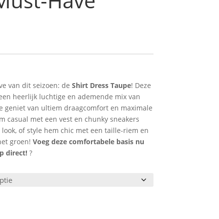
 Must-Have
e van dit seizoen: de
Shirt Dress Taupe
! Deze
 een heerlijk luchtige en ademende mix van
je geniet van ultiem draagcomfort en maximale
m casual met een vest en chunky sneakers
look, of style hem chic met een taille-riem en
het groen!
Voeg deze comfortabele basis nu
 direct!
?