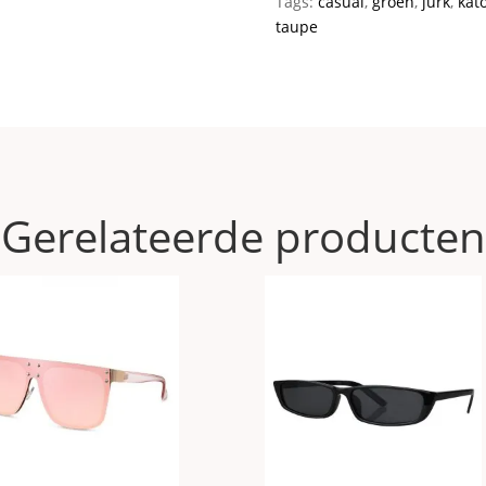
Tags:
casual
,
groen
,
jurk
,
kat
taupe
Gerelateerde producten