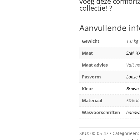
voeg deze comforta
collectie! ?
Aanvullende in
Gewicht
1.0 kg
Maat
S/M
,
X
Maat advies
Valt n
Pasvorm
Loose f
Kleur
Brown
Materiaal
50% Ka
Wasvoorschriften
handw
SKU:
00-05-47
Categorieën