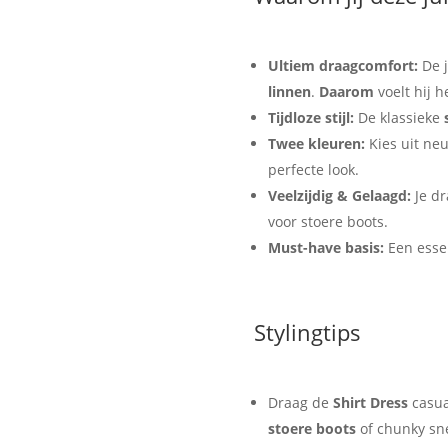
Ultiem draagcomfort:
De j
linnen
.
Daarom
voelt hij h
Tijdloze stijl:
De klassieke
Twee kleuren:
Kies uit ne
perfecte look.
Veelzijdig & Gelaagd:
Je dr
voor stoere boots.
Must-have basis:
Een essen
Stylingtips
Draag de
Shirt Dress
casua
stoere boots
of chunky sn