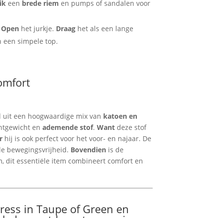
ik
een
brede riem
en pumps of sandalen voor
:
Open
het jurkje.
Draag
het als een lange
 een simpele top.
comfort
d uit een hoogwaardige mix van
katoen en
chtgewicht en
ademende stof
.
Want
deze stof
r
hij is ook perfect voor het voor- en najaar. De
le bewegingsvrijheid.
Bovendien
is de
, dit essentiële item combineert comfort en
ress in Taupe of Green en