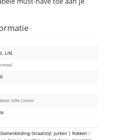
bele must-have toe aan je
formatie
XL
,
L/XL
ormaal
it
toen 50% Linnen
as
:
Dameskleding-Straatstijl
,
Jurken | Rokken