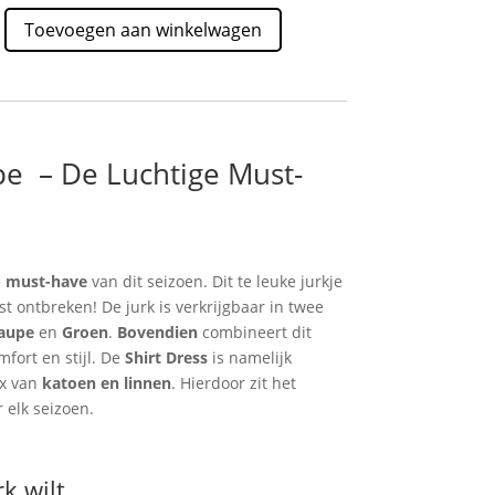
Toevoegen aan winkelwagen
pe – De Luchtige Must-
e
must-have
van dit seizoen. Dit te leuke jurkje
st ontbreken! De jurk is verkrijgbaar in twee
aupe
en
Groen
.
Bovendien
combineert dit
fort en stijl. De
Shirt Dress
is namelijk
ix van
katoen en linnen
. Hierdoor zit het
r elk seizoen.
k wilt