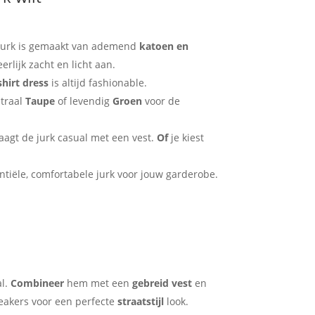
urk is gemaakt van ademend
katoen en
eerlijk zacht en licht aan.
shirt dress
is altijd fashionable.
utraal
Taupe
of levendig
Groen
voor de
aagt de jurk casual met een vest.
Of
je kiest
tiële, comfortabele jurk voor jouw garderobe.
l.
Combineer
hem met een
gebreid vest
en
eakers voor een perfecte
straatstijl
look.