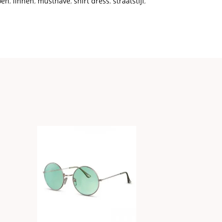
oen
,
linnen
,
musthave
,
shirt dress
,
straatstijl
,