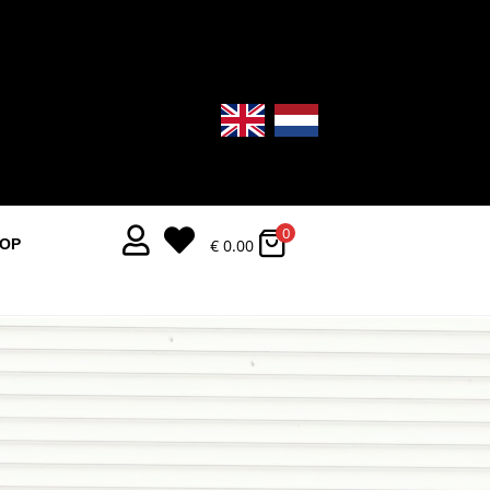
0


€
0.00
OOP