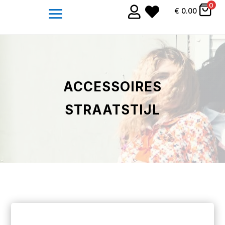
0


€
0.00
ACCESSOIRES
STRAATSTIJL