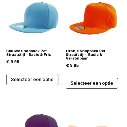
Deze
Dez
optie
opti
kan
kan
gekozen
gek
worden
wor
op
op
de
de
Blauwe Snapback Pet
Oranje Snapback Pet
productpagina
prod
Straatstijl – Basic & Fris
Straatstijl – Basic &
Verstelbaar
€
9.95
€
9.95
Dit
Dit
Selecteer een optie
product
Selecteer een optie
prod
heeft
heef
meerdere
mee
variaties.
varia
Deze
Dez
optie
opti
kan