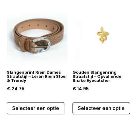
meerdere
mee
variaties.
varia
Deze
Dez
optie
opti
kan
kan
gekozen
gek
worden
wor
op
op
de
de
Slangenprint Riem Dames
Gouden Slangenring
productpagina
prod
Straatstijl – Leren Riem Stoer
Straatstijl – Opvallende
& Trendy
Snake Eyecatcher
€
24.75
€
14.95
Dit
Dit
Selecteer een optie
Selecteer een optie
product
prod
heeft
heef
meerdere
mee
variaties.
varia