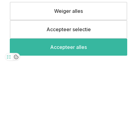
Claim mijn 15%
korting ⚡️
Weiger alles
Meld je aan en ontvang 15% korting op je
Accepteer selectie
eerste aankoop.
0
Accepteer alles
© Copyright 2026 Straatstijl. All Rights Reserved.
Toestemmingsvenster geopend