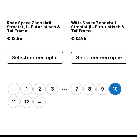
worden
wor
op
op
de
de
Rode Space Zonnebril
Witte Space Zonnebril
productpagina
prod
Straatstijl – Futuristisch &
Straatstijl – Futuristisch &
Tof Frame
Tof Frame
€
12.95
€
12.95
Dit
Dit
Selecteer een optie
Selecteer een optie
product
prod
heeft
heef
meerdere
mee
variaties.
varia
…
←
1
2
3
7
8
9
10
Deze
Dez
optie
opti
11
12
→
kan
kan
gekozen
gek
worden
wor
op
op