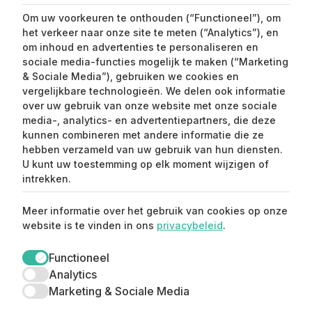
Om uw voorkeuren te onthouden (“Functioneel”), om
Algemene voorwaarden
het verkeer naar onze site te meten (“Analytics”), en
Privacy en Cookies
om inhoud en advertenties te personaliseren en
sociale media-functies mogelijk te maken (“Marketing
Samenwerken
& Sociale Media”), gebruiken we cookies en
Contact
vergelijkbare technologieën. We delen ook informatie
over uw gebruik van onze website met onze sociale
Mijn partner
media-, analytics- en advertentiepartners, die deze
kunnen combineren met andere informatie die ze
Handleiding Affiliate
hebben verzameld van uw gebruik van hun diensten.
U kunt uw toestemming op elk moment wijzigen of
SEND ME LOVE LETTERS
intrekken.
Meer informatie over het gebruik van cookies op onze
website is te vinden in ons
privacybeleid
.
Functioneel
Analytics
Marketing & Sociale Media