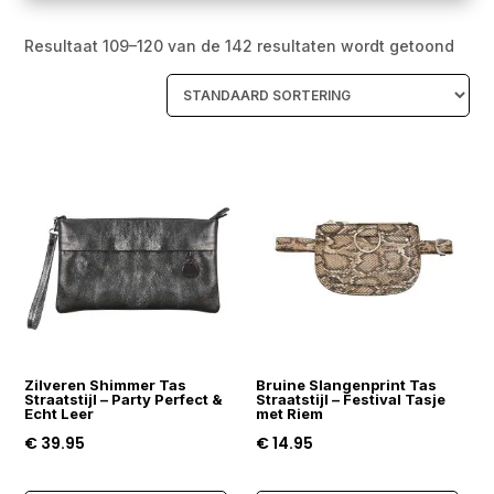
Resultaat 109–120 van de 142 resultaten wordt getoond
Zilveren Shimmer Tas
Bruine Slangenprint Tas
Straatstijl – Party Perfect &
Straatstijl – Festival Tasje
Echt Leer
met Riem
€
39.95
€
14.95
Dit
Dit