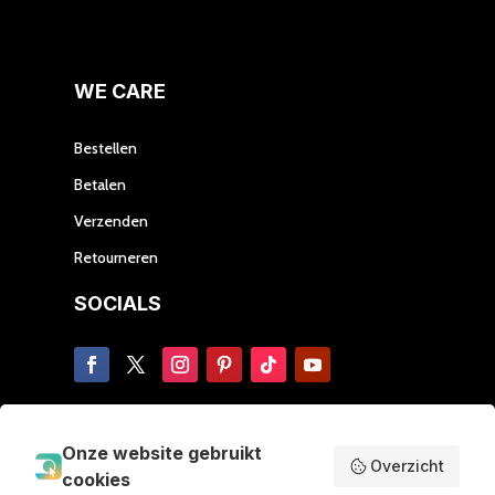
de
de
productpagina
prod
WE CARE
Bestellen
Betalen
Verzenden
Retourneren
SOCIALS
ABOUT US
Onze website gebruikt
Overzicht
cookies
Over ons