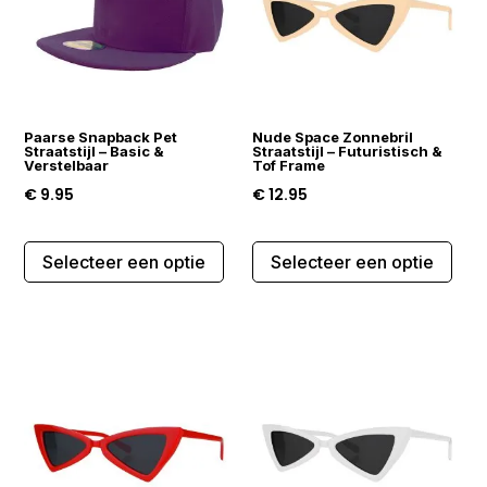
kan
gekozen
gek
worden
wor
op
op
de
de
productpagina
Paarse Snapback Pet
Nude Space Zonnebril
prod
Straatstijl – Basic &
Straatstijl – Futuristisch &
Verstelbaar
Tof Frame
€
9.95
€
12.95
Dit
Dit
Selecteer een optie
Selecteer een optie
product
prod
heeft
heef
meerdere
mee
variaties.
varia
Deze
Dez
optie
opti
kan
kan
gekozen
gek