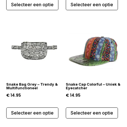
Selecteer een optie
Selecteer een optie
product
prod
heeft
heef
meerdere
mee
variaties.
varia
Deze
Dez
optie
opti
kan
kan
gekozen
gek
worden
wor
op
op
de
de
Snake Bag Grey – Trendy &
Snake Cap Colorful – Uniek &
productpagina
prod
Multifunctioneel
Eyecatcher
€
14.95
€
14.95
Dit
Dit
Selecteer een optie
Selecteer een optie
product
prod
heeft
heef