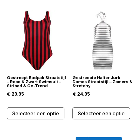
variaties.
mee
Deze
varia
optie
Dez
kan
opti
gekozen
kan
worden
gek
op
wor
de
op
productpagina
de
Gestreept Badpak Straatstijl
Gestreepte Halter Jurk
prod
– Rood & Zwart Swimsuit –
Dames Straatstijl – Zomers &
Striped & On-Trend
Stretchy
€
29.95
€
24.95
Dit
Dit
Selecteer een optie
Selecteer een optie
product
prod
heeft
heef
meerdere
mee
variaties.
varia