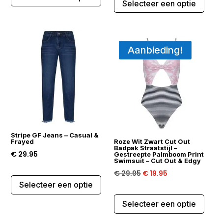
Selecteer een optie
prod
heeft
heef
meerdere
mee
variaties.
varia
Aanbieding!
Deze
Dez
optie
opti
kan
kan
gekozen
gek
worden
wor
op
op
de
de
Stripe GF Jeans – Casual &
productpagina
Frayed
Roze Wit Zwart Cut Out
prod
Badpak Straatstijl –
€
29.95
Gestreepte Palmboom Print
Swimsuit – Cut Out & Edgy
Oorspronkelijke
Huidige
€
29.95
€
19.95
Dit
Selecteer een optie
prijs
prijs
product
Dit
was:
is:
heeft
Selecteer een optie
prod
€ 29.95.
€ 19.95.
meerdere
heef