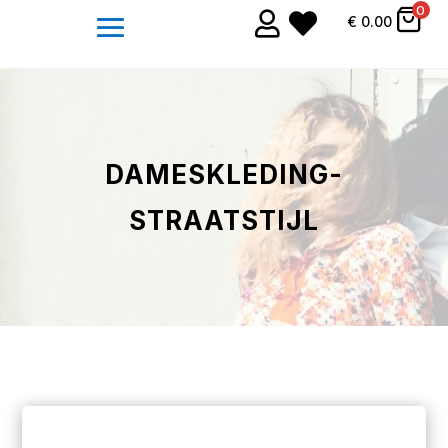
0


€
0.00
DAMESKLEDING-
STRAATSTIJL