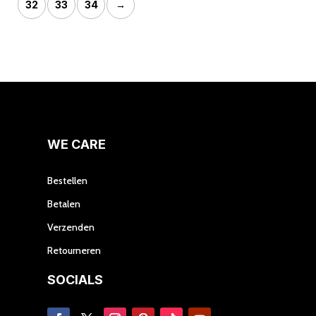
32
33
34
→
kan
kan
gekozen
gek
worden
wor
op
op
de
de
productpagina
prod
WE CARE
Bestellen
Betalen
Verzenden
Retourneren
SOCIALS