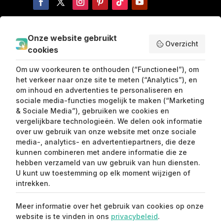
ABOUT US
Onze website gebruikt
Overzicht
cookies
Over ons
Om uw voorkeuren te onthouden (“Functioneel”), om
Algemene voorwaarden
het verkeer naar onze site te meten (“Analytics”), en
om inhoud en advertenties te personaliseren en
Privacy en Cookies
sociale media-functies mogelijk te maken (“Marketing
Samenwerken
& Sociale Media”), gebruiken we cookies en
vergelijkbare technologieën. We delen ook informatie
Contact
over uw gebruik van onze website met onze sociale
Mijn partner
media-, analytics- en advertentiepartners, die deze
kunnen combineren met andere informatie die ze
Handleiding Affiliate
hebben verzameld van uw gebruik van hun diensten.
U kunt uw toestemming op elk moment wijzigen of
intrekken.
SEND ME LOVE LETTERS
Meer informatie over het gebruik van cookies op onze
website is te vinden in ons
privacybeleid
.