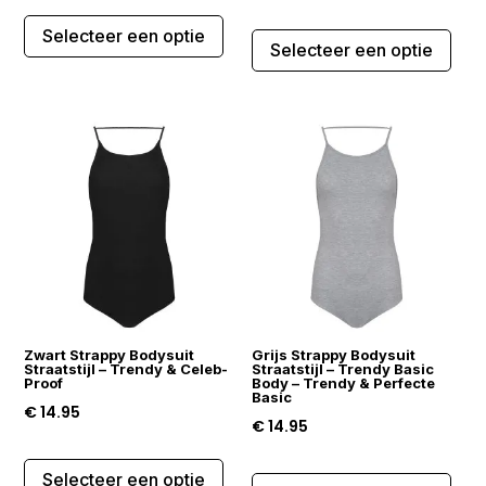
Dit
Dit
Selecteer een optie
product
Selecteer een optie
prod
heeft
heef
meerdere
mee
variaties.
varia
Deze
Dez
optie
opti
kan
kan
gekozen
gek
worden
wor
op
op
de
de
productpagina
Zwart Strappy Bodysuit
Grijs Strappy Bodysuit
prod
Straatstijl – Trendy & Celeb-
Straatstijl – Trendy Basic
Proof
Body – Trendy & Perfecte
Basic
€
14.95
€
14.95
Dit
Dit
Selecteer een optie
product