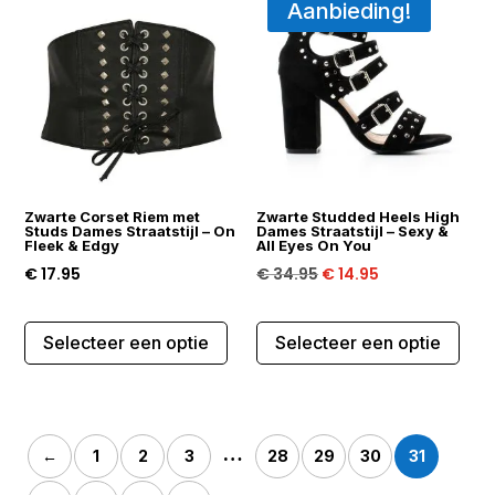
Aanbieding!
Deze
Dez
optie
opti
kan
kan
gekozen
gek
worden
wor
op
op
de
de
Zwarte Corset Riem met
Zwarte Studded Heels High
productpagina
prod
Studs Dames Straatstijl – On
Dames Straatstijl – Sexy &
Fleek & Edgy
All Eyes On You
Oorspronkelijke
Huidige
€
17.95
€
34.95
€
14.95
prijs
prijs
Dit
Dit
was:
is:
Selecteer een optie
Selecteer een optie
product
prod
€ 34.95.
€ 14.95.
heeft
heef
meerdere
mee
variaties.
varia
…
←
1
2
3
28
29
30
31
Deze
Dez
optie
opti