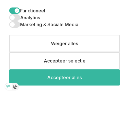
Functioneel
Analytics
Marketing & Sociale Media
Claim mijn 15%
korting ⚡️
Weiger alles
Accepteer selectie
Meld je aan en ontvang 15% korting op je
eerste aankoop.
0
Accepteer alles
© Copyright 2026 Straatstijl. All Rights Reserved.