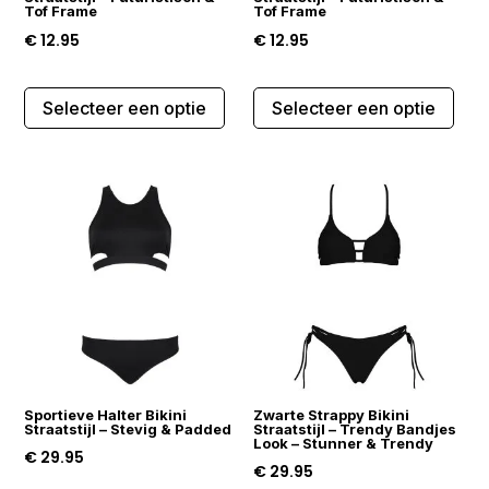
Tof Frame
Tof Frame
€
12.95
€
12.95
Dit
Dit
Selecteer een optie
Selecteer een optie
product
prod
heeft
heef
meerdere
mee
variaties.
varia
Deze
Dez
optie
opti
kan
kan
gekozen
gek
worden
wor
op
op
de
de
Sportieve Halter Bikini
Zwarte Strappy Bikini
productpagina
prod
Straatstijl – Stevig & Padded
Straatstijl – Trendy Bandjes
Look – Stunner & Trendy
€
29.95
€
29.95