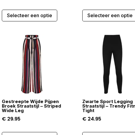
Dit
Selecteer een optie
Selecteer een optie
product
heeft
meerdere
variaties.
Deze
optie
kan
gekozen
worden
op
de
Gestreepte Wijde Pijpen
Zwarte Sport Legging
gina
productpagina
Broek Straatstijl – Striped
Straatstijl – Trendy Fi
Wide Leg
Tight
€
29.95
€
24.95
Dit