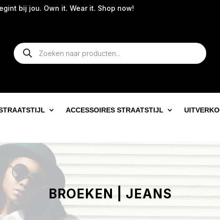
bij jou. Own it. Wear it. Shop now!
Producten
zoeken
STRAATSTIJL
ACCESSOIRES STRAATSTIJL
UITVERK
BROEKEN | JEANS