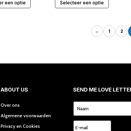
er een optie
Selecteer een optie
product
product
heeft
heeft
meerdere
meerdere
variaties.
variaties.
←
1
2
Deze
Deze
optie
optie
kan
kan
gekozen
gekozen
worden
worden
op
op
de
de
productpagina
productpa
ABOUT US
SEND ME LOVE LETTE
Over ons
Algemene voorwaarden
Privacy en Cookies