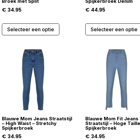
Broek met Split
Spijkerbroek Denim
€
34.95
€
44.95
Dit
Selecteer een optie
Selecteer een optie
product
heeft
meerdere
variaties.
Deze
optie
kan
gekozen
worden
op
de
Blauwe Mom Jeans Straatstijl
Blauwe Mom Fit Jeans
gina
productpagina
– High Waist – Stretchy
Straatstijl – Hoge Taill
Spijkerbroek
Spijkerbroek
€
34.95
€
34.95