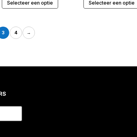
Selecteer een optie
Selecteer een optie
product
heeft
meerdere
variaties.
3
4
→
Deze
optie
kan
gekozen
worden
op
de
gina
productpagina
RS