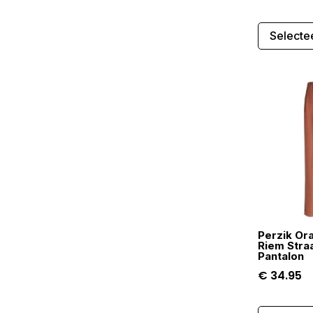
Selecte
Perzik Or
Riem Straa
Pantalon
€
34.95