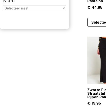
Maat
Pantalon
€
44.95
Selecte
Zwarte Fl
Straatstij
Pijpen Pan
€
19.95