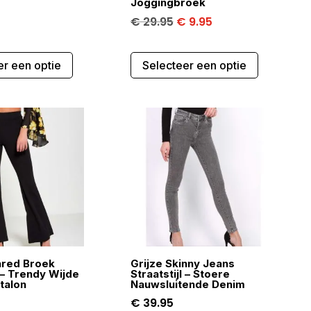
Joggingbroek
Oorspronkelijke
Huidige
€
29.95
€
9.95
prijs
prijs
Dit
Dit
was:
is:
er een optie
Selecteer een optie
product
product
€ 29.95.
€ 9.95.
heeft
heeft
meerdere
meerdere
variaties.
variaties.
Deze
Deze
optie
optie
kan
kan
gekozen
gekozen
worden
worden
op
op
de
de
ared Broek
Grijze Skinny Jeans
productpagina
productpa
l – Trendy Wijde
Straatstijl – Stoere
talon
Nauwsluitende Denim
€
39.95