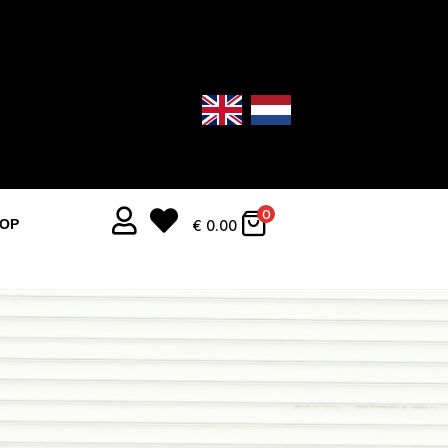


0
OOP
€
0.00