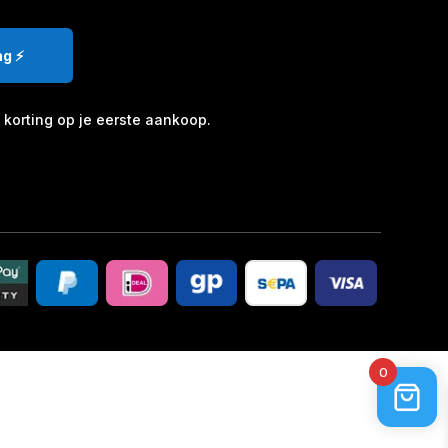
g ⚡️
korting op je eerste aankoop.
0