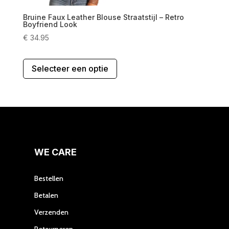
Bruine Faux Leather Blouse Straatstijl – Retro
Boyfriend Look
€
34.95
Dit
Selecteer een optie
product
heeft
meerdere
variaties.
Deze
optie
kan
gekozen
WE CARE
worden
op
Bestellen
de
Betalen
productpagina
Verzenden
Retourneren