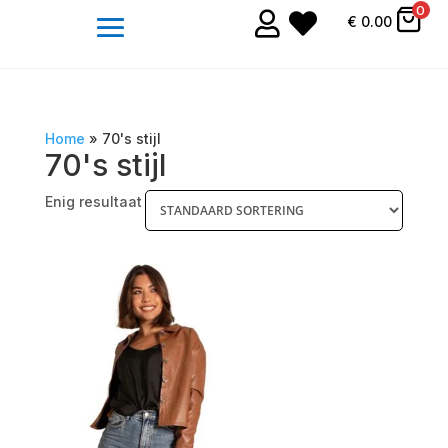
0


€
0.00
Home
»
70's stijl
70's stijl
Enig resultaat