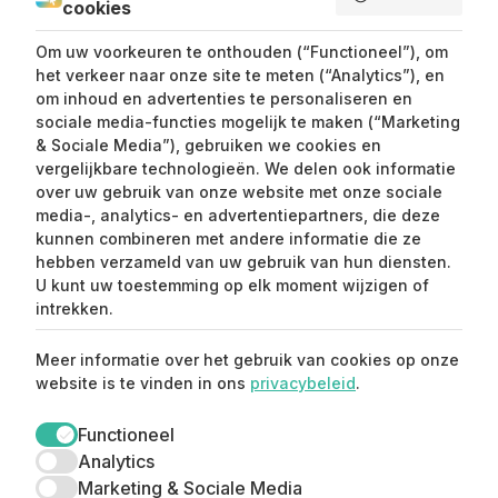
cookies
SEND ME LOVE LETTERS
Om uw voorkeuren te onthouden (“Functioneel”), om
het verkeer naar onze site te meten (“Analytics”), en
om inhoud en advertenties te personaliseren en
sociale media-functies mogelijk te maken (“Marketing
& Sociale Media”), gebruiken we cookies en
vergelijkbare technologieën. We delen ook informatie
over uw gebruik van onze website met onze sociale
media-, analytics- en advertentiepartners, die deze
kunnen combineren met andere informatie die ze
Claim mijn 15%
hebben verzameld van uw gebruik van hun diensten.
korting ⚡️
U kunt uw toestemming op elk moment wijzigen of
intrekken.
Meld je aan en ontvang 15% korting op je
Meer informatie over het gebruik van cookies op onze
eerste aankoop.
website is te vinden in ons
privacybeleid
.
Functioneel
Analytics
Marketing & Sociale Media