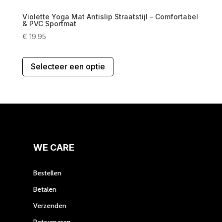
Violette Yoga Mat Antislip Straatstijl – Comfortabel
& PVC Sportmat
€
19.95
Dit
Selecteer een optie
product
heeft
meerdere
variaties.
Deze
optie
kan
gekozen
WE CARE
worden
op
Bestellen
de
Betalen
productpagina
Verzenden
Retourneren