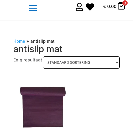
0


€
0.00
Home
»
antislip mat
antislip mat
Enig resultaat