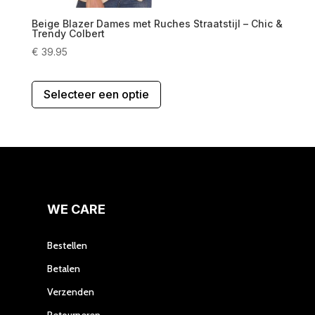
Beige Blazer Dames met Ruches Straatstijl – Chic &
Trendy Colbert
€
39.95
Dit
Selecteer een optie
product
heeft
meerdere
variaties.
Deze
optie
kan
gekozen
WE CARE
worden
op
Bestellen
de
Betalen
productpagina
Verzenden
Retourneren