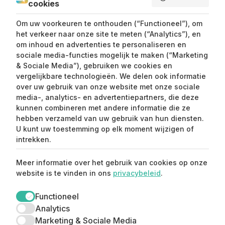
cookies
SEND ME LOVE LETTERS
Om uw voorkeuren te onthouden (“Functioneel”), om
het verkeer naar onze site te meten (“Analytics”), en
om inhoud en advertenties te personaliseren en
sociale media-functies mogelijk te maken (“Marketing
& Sociale Media”), gebruiken we cookies en
vergelijkbare technologieën. We delen ook informatie
over uw gebruik van onze website met onze sociale
media-, analytics- en advertentiepartners, die deze
kunnen combineren met andere informatie die ze
Claim mijn 15%
hebben verzameld van uw gebruik van hun diensten.
korting ⚡️
U kunt uw toestemming op elk moment wijzigen of
intrekken.
Meld je aan en ontvang 15% korting op je
Meer informatie over het gebruik van cookies op onze
eerste aankoop.
website is te vinden in ons
privacybeleid
.
Functioneel
Analytics
Marketing & Sociale Media