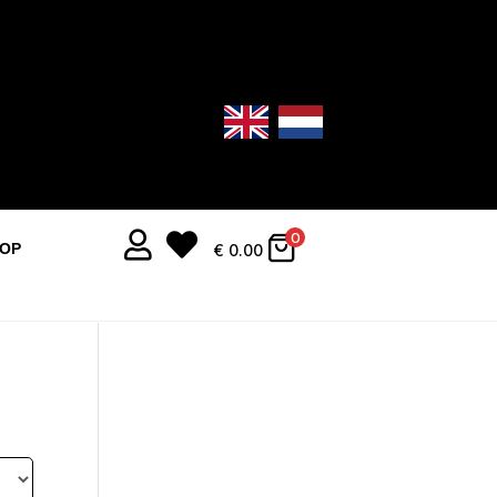


0
OOP
€
0.00