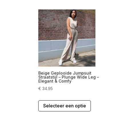
Beige Geplooide Jumpsuit
Straatstijl – Plunge Wide Leg –
Elegant & Comfy
€
34.95
Dit
Selecteer een optie
product
heeft
meerdere
variaties.