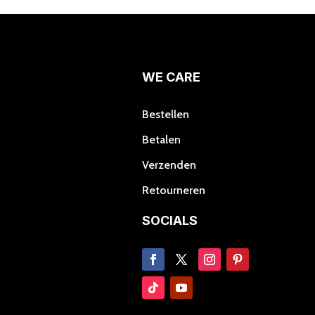
Deze
optie
kan
gekozen
worden
WE CARE
op
de
Bestellen
productpagina
Betalen
Verzenden
Retourneren
SOCIALS