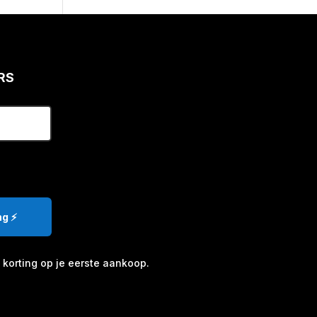
RS
g ⚡️
korting op je eerste aankoop.