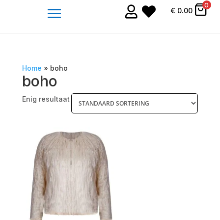
0


€
0.00
Home
»
boho
boho
Enig resultaat