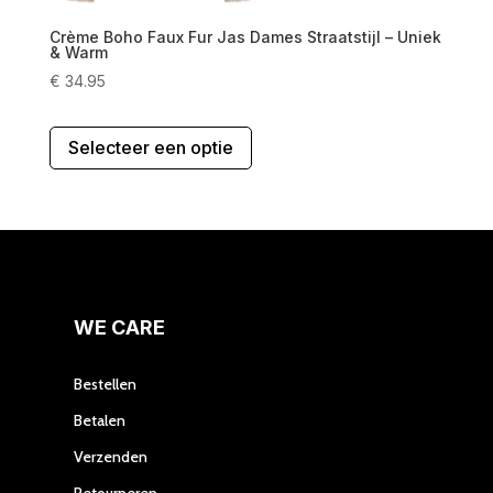
Crème Boho Faux Fur Jas Dames Straatstijl – Uniek
& Warm
€
34.95
Dit
Selecteer een optie
product
heeft
meerdere
variaties.
Deze
optie
kan
gekozen
WE CARE
worden
op
Bestellen
de
Betalen
productpagina
Verzenden
Retourneren