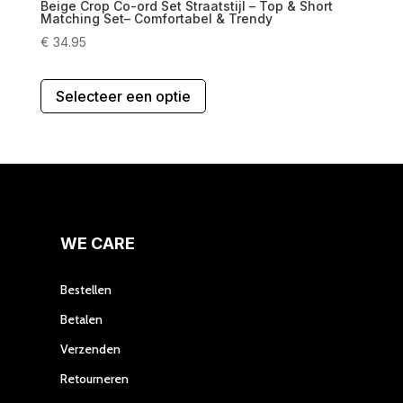
Beige Crop Co-ord Set Straatstijl – Top & Short
Matching Set– Comfortabel & Trendy
€
34.95
Dit
Selecteer een optie
product
heeft
meerdere
variaties.
Deze
optie
kan
gekozen
WE CARE
worden
op
Bestellen
de
Betalen
productpagina
Verzenden
Retourneren