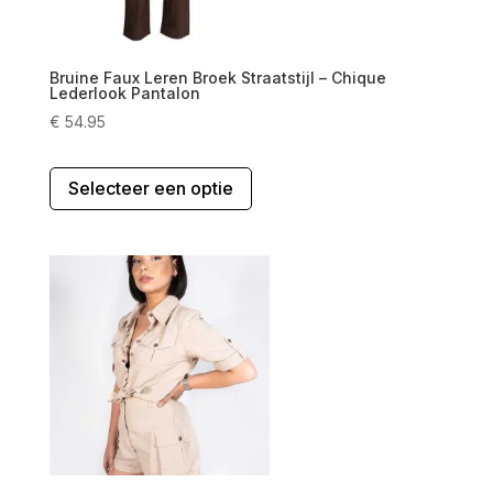
Bruine Faux Leren Broek Straatstijl – Chique
Lederlook Pantalon
€
54.95
Dit
Selecteer een optie
product
heeft
meerdere
variaties.
Deze
optie
kan
gekozen
worden
op
de
productpagina