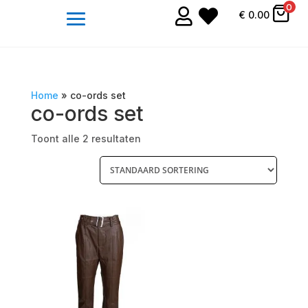
0


€
0.00
Home
»
co-ords set
co-ords set
Toont alle 2 resultaten