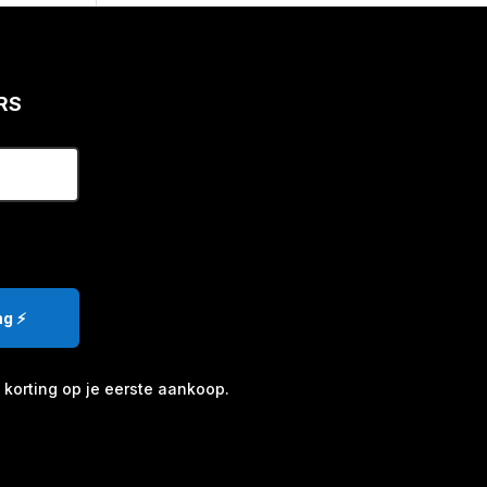
RS
g ⚡️
korting op je eerste aankoop.