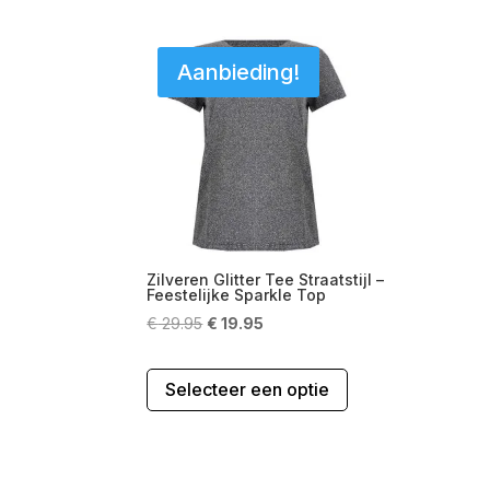
Aanbieding!
Zilveren Glitter Tee Straatstijl –
Feestelijke Sparkle Top
Oorspronkelijke
Huidige
€
29.95
€
19.95
prijs
prijs
Dit
was:
is:
Selecteer een optie
product
€ 29.95.
€ 19.95.
heeft
meerdere
variaties.
Deze