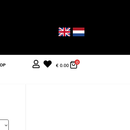


0
OOP
€
0.00