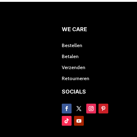
optie
kan
gekozen
worden
WE CARE
op
de
Bestellen
productpagina
Betalen
Verzenden
Retourneren
SOCIALS