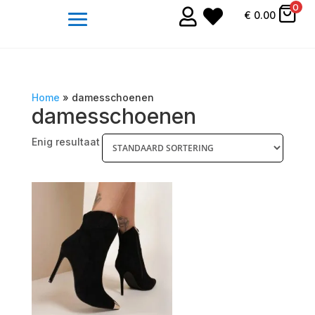
0


€
0.00
Home
»
damesschoenen
damesschoenen
Enig resultaat