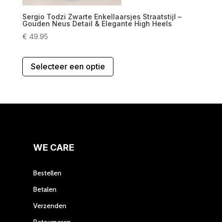
Sergio Todzi Zwarte Enkellaarsjes Straatstijl –
Gouden Neus Detail & Elegante High Heels
€
49.95
Dit
Selecteer een optie
product
heeft
meerdere
variaties.
Deze
optie
kan
gekozen
WE CARE
worden
op
Bestellen
de
Betalen
productpagina
Verzenden
Retourneren