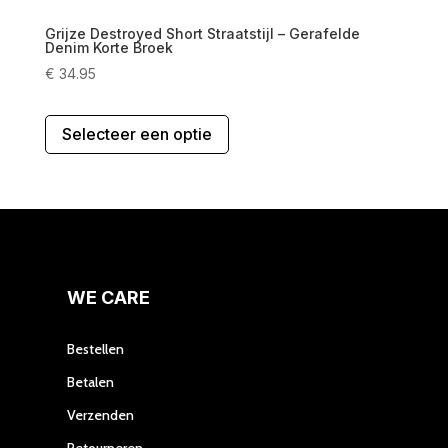
Grijze Destroyed Short Straatstijl – Gerafelde
Denim Korte Broek
€
34.95
Dit
Selecteer een optie
product
heeft
meerdere
variaties.
Deze
optie
kan
gekozen
WE CARE
worden
op
Bestellen
de
Betalen
productpagina
Verzenden
Retourneren