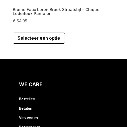
Bruine Faux Leren Broek Straatstijl – Chique
Lederlook Pantalon
€
54.95
Dit
Selecteer een optie
product
heeft
meerdere
variaties.
Deze
optie
kan
gekozen
WE CARE
worden
op
Bestellen
de
Betalen
productpagina
Verzenden
Retourneren