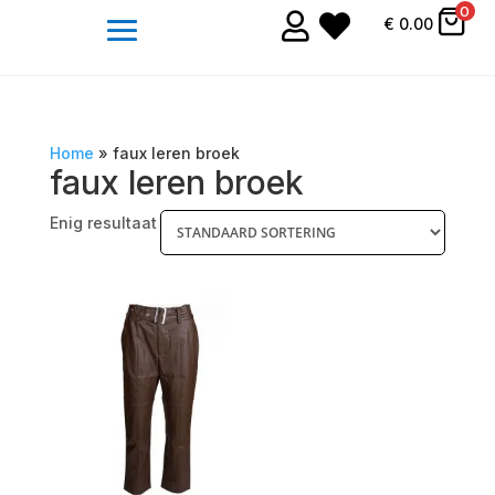
0


€
0.00
Home
»
faux leren broek
faux leren broek
Enig resultaat