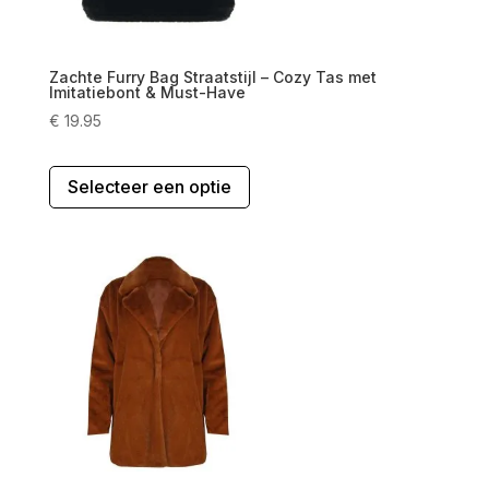
Zachte Furry Bag Straatstijl – Cozy Tas met
Imitatiebont & Must-Have
€
19.95
Dit
Selecteer een optie
product
heeft
meerdere
variaties.
Deze
optie
kan
gekozen
worden
op
de
productpagina