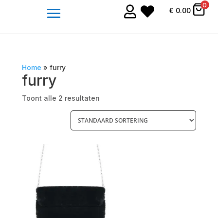
0


€
0.00
Home
»
furry
furry
Toont alle 2 resultaten