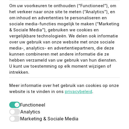
Om uw voorkeuren te onthouden (“Functioneel”), om
het verkeer naar onze site te meten (“Analytics”), en
om inhoud en advertenties te personaliseren en
sociale media-functies mogelijk te maken (“Marketing
& Sociale Media”), gebruiken we cookies en
vergelijkbare technologieën. We delen ook informatie
over uw gebruik van onze website met onze sociale
media-, analytics- en advertentiepartners, die deze
kunnen combineren met andere informatie die ze
Claim mijn 15%
hebben verzameld van uw gebruik van hun diensten.
korting ⚡️
U kunt uw toestemming op elk moment wijzigen of
intrekken.
Meld je aan en ontvang 15% korting op je
Meer informatie over het gebruik van cookies op onze
eerste aankoop.
website is te vinden in ons
privacybeleid
.
Functioneel
Analytics
Marketing & Sociale Media