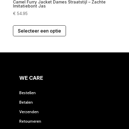
Camel Furry Jacket Dames Straatstijl – Zachte
Imitatiebont Jas
€
54.95
Dit
Selecteer een optie
product
heeft
meerdere
variaties.
Deze
optie
kan
gekozen
WE CARE
worden
op
Bestellen
de
Betalen
productpagina
Verzenden
Retourneren