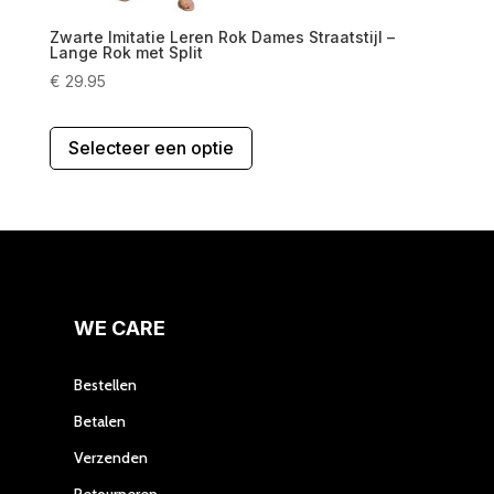
Zwarte Imitatie Leren Rok Dames Straatstijl –
Lange Rok met Split
€
29.95
Dit
Selecteer een optie
product
heeft
meerdere
variaties.
Deze
optie
kan
gekozen
WE CARE
worden
op
Bestellen
de
Betalen
productpagina
Verzenden
Retourneren