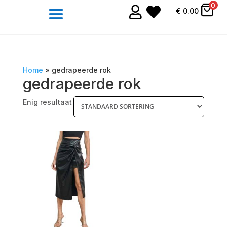
0


€
0.00
Home
»
gedrapeerde rok
gedrapeerde rok
Enig resultaat