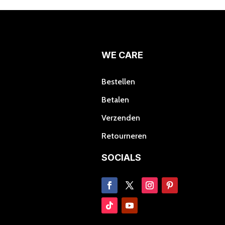
Deze
optie
kan
gekozen
worden
WE CARE
op
de
Bestellen
productpagina
Betalen
Verzenden
Retourneren
SOCIALS