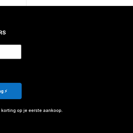
RS
g ⚡️
korting op je eerste aankoop.