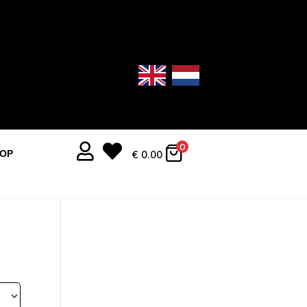


0
OOP
€
0.00