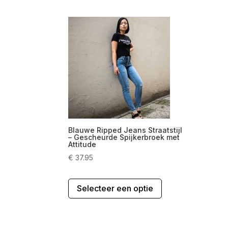
Blauwe Ripped Jeans Straatstijl
– Gescheurde Spijkerbroek met
Attitude
€
37.95
Dit
Selecteer een optie
product
heeft
meerdere
variaties.