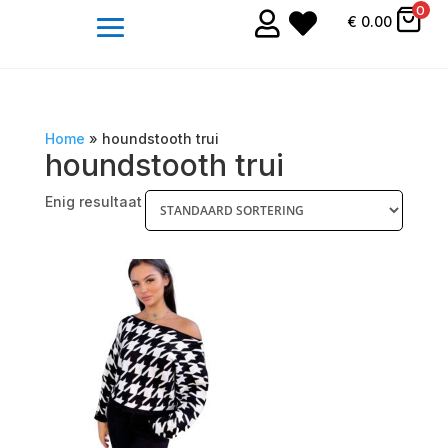
0


€
0.00
Home
»
houndstooth trui
houndstooth trui
Enig resultaat