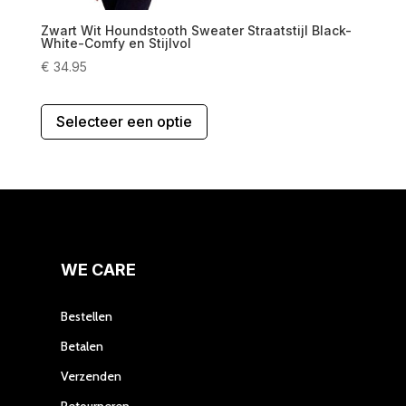
Zwart Wit Houndstooth Sweater Straatstijl Black-
White-Comfy en Stijlvol
€
34.95
Dit
Selecteer een optie
product
heeft
meerdere
variaties.
Deze
optie
kan
gekozen
WE CARE
worden
op
Bestellen
de
Betalen
productpagina
Verzenden
Retourneren