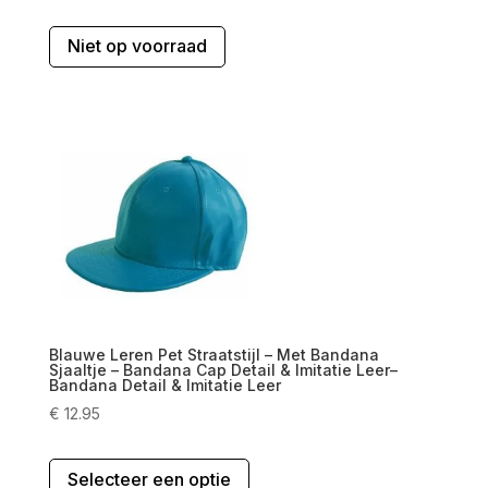
Dit
Niet op voorraad
product
heeft
meerdere
variaties.
Deze
optie
kan
gekozen
worden
op
de
productpagina
Blauwe Leren Pet Straatstijl – Met Bandana
Sjaaltje – Bandana Cap Detail & Imitatie Leer–
Bandana Detail & Imitatie Leer
€
12.95
Dit
Selecteer een optie
product