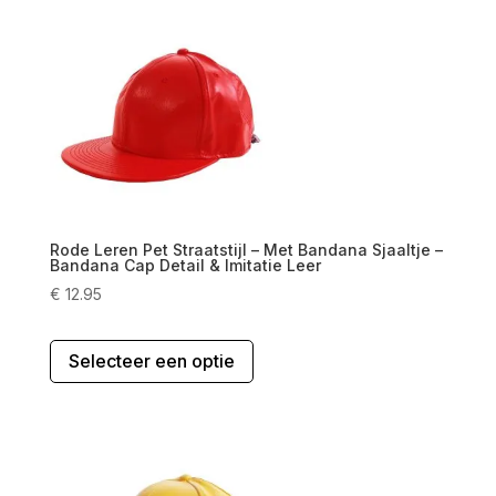
variaties.
Deze
optie
kan
gekozen
worden
op
de
productpagina
Rode Leren Pet Straatstijl – Met Bandana Sjaaltje –
Bandana Cap Detail & Imitatie Leer
€
12.95
Dit
Selecteer een optie
product
heeft
meerdere
variaties.
Deze
optie