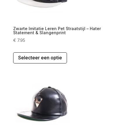
op
de
productpagina
Zwarte Imitatie Leren Pet Straatstijl – Hater
Statement & Slangenprint
€
7.95
Dit
Selecteer een optie
product
heeft
meerdere
variaties.
Deze
optie
kan
gekozen
worden
op
de