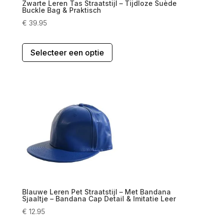
Zwarte Leren Tas Straatstijl – Tijdloze Suède
Buckle Bag & Praktisch
€
39.95
Dit
Selecteer een optie
product
heeft
meerdere
variaties.
Deze
optie
kan
gekozen
worden
op
de
productpagina
Blauwe Leren Pet Straatstijl – Met Bandana
Sjaaltje – Bandana Cap Detail & Imitatie Leer
€
12.95