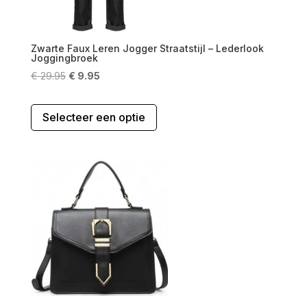
Zwarte Faux Leren Jogger Straatstijl – Lederlook
Joggingbroek
Oorspronkelijke
Huidige
€
29.95
€
9.95
prijs
prijs
Dit
was:
is:
Selecteer een optie
product
€ 29.95.
€ 9.95.
heeft
meerdere
variaties.
Deze
optie
kan
gekozen
worden
op
de
productpagina