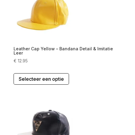
kan
gekozen
worden
op
de
productpagina
Leather Cap Yellow – Bandana Detail & Imitatie
Leer
€
12.95
Dit
Selecteer een optie
product
heeft
meerdere
variaties.
Deze
optie
kan
gekozen
worden