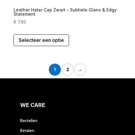
productpagina
Leather Hater Cap Zwart – Subtiele Glans & Edgy
Statement
€
7.95
Dit
Selecteer een optie
product
heeft
meerdere
variaties.
Deze
1
2
→
optie
kan
gekozen
worden
op
WE CARE
de
productpagina
Bestellen
Betalen