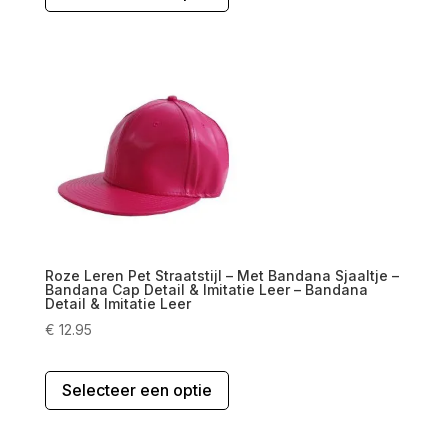
heeft
meerdere
variaties.
Deze
optie
kan
gekozen
worden
op
de
productpagina
Roze Leren Pet Straatstijl – Met Bandana Sjaaltje –
Bandana Cap Detail & Imitatie Leer – Bandana
Detail & Imitatie Leer
€
12.95
Dit
Selecteer een optie
product
heeft
meerdere